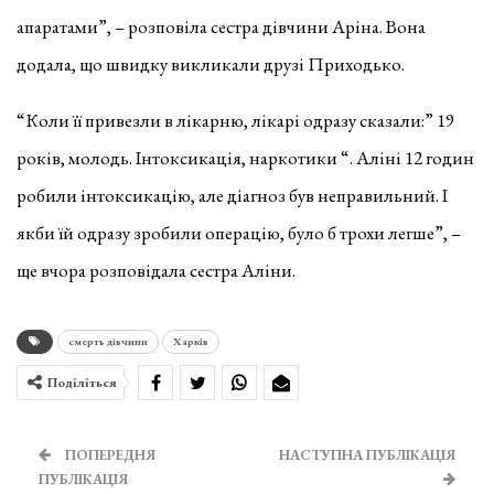
апаратами”, – розповіла сестра дівчини Аріна. Вона
додала, що швидку викликали друзі Приходько.
“Коли її привезли в лікарню, лікарі одразу сказали:” 19
років, молодь. Інтоксикація, наркотики “. Аліні 12 годин
робили інтоксикацію, але діагноз був неправильний. І
якби їй одразу зробили операцію, було б трохи легше”, –
ще вчора розповідала сестра Аліни.
смерть дівчини
Харків
Поділіться
ПОПЕРЕДНЯ
НАСТУПНА ПУБЛІКАЦІЯ
ПУБЛІКАЦІЯ