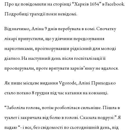
Про це повідомили на сторінці “Харків 1654” в Facebook.
Подробиці трагедії поки невідомі.
Відзначимо, Аліна 9 днів перебувала в комі. Спочатку
лікарі припустили, що у дівчини передозування
наркотиками, проігнорувавши рідкісний для молоді
діагноз. На наступний день після госпіталізації її
прооперували, проте врятувати харків’янку не вдалося.
Як пише місцеве видання Vgorode, Аліні Приходько
стало погано 8 грудня під час катання на ковзанці.
“Заболіла голова, потім розболілася сильніше. Пішла в
туалет і закричала від болю в голові. Сказала подрузі:” Я
падаю “- і все, без свідомості по сьогоднішній день, під