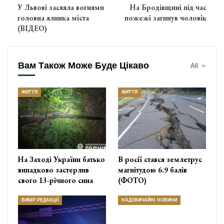
У Львові засяяла вогнями
На Бродівщині під час
головна ялинка міста
пожежі загинув чоловік
(ВІДЕО)
Вам Також Може Буде Цікаво
All
ЖИТТЯ
ЖИТТЯ
На Заході України батько
В росії стався землетрус
випадково застерлив
магнітудою 6.9 балів
свого 13-річного сина
(ФОТО)
ВИБІР РЕДАКЦІЇ
НАДЗВИЧАЙНІ НОВИНИ