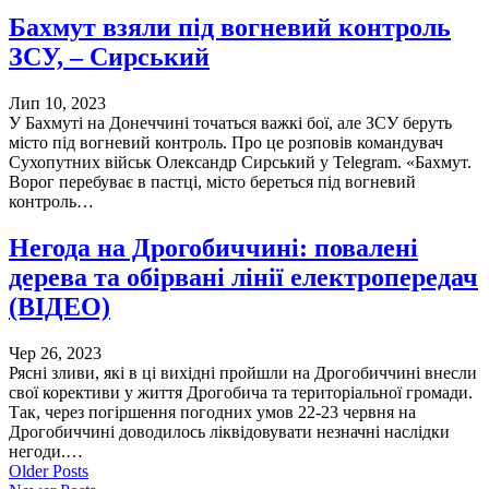
Бахмут взяли під вогневий контроль
ЗСУ, – Сирський
Лип 10, 2023
У Бахмуті на Донеччині точаться важкі бої, але ЗСУ беруть
місто під вогневий контроль. Про це розповів командувач
Сухопутних військ Олександр Сирський у Telegram. «Бахмут.
Ворог перебуває в пастці, місто береться під вогневий
контроль…
Негода на Дрогобиччині: повалені
дерева та обірвані лінії електропередач
(ВІДЕО)
Чер 26, 2023
Рясні зливи, які в ці вихідні пройшли на Дрогобиччині внесли
свої корективи у життя Дрогобича та територіальної громади.
Так, через погіршення погодних умов 22-23 червня на
Дрогобиччині доводилось ліквідовувати незначні наслідки
негоди.…
Older Posts