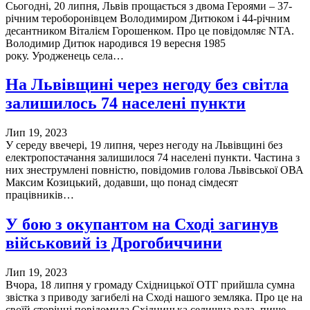
Сьогодні, 20 липня, Львів прощається з двома Героями – 37-
річним тероборонівцем Володимиром Дитюком і 44-річним
десантником Віталієм Горошенком. Про це повідомляє NTA.
Володимир Дитюк народився 19 вересня 1985
року. Уродженець села…
На Львівщині через негоду без світла
залишилось 74 населені пункти
Лип 19, 2023
У середу ввечері, 19 липня, через негоду на Львівщині без
електропостачання залишилося 74 населені пункти. Частина з
них знеструмлені повністю, повідомив голова Львівської ОВА
Максим Козицький, додавши, що понад сімдесят
працівників…
У бою з окупантом на Сході загинув
військовий із Дрогобиччини
Лип 19, 2023
Вчора, 18 липня у громаду Східницької ОТГ прийшла сумна
звістка з приводу загибелі на Сході нашого земляка. Про це на
своїй сторінці повідомила Східницька селищна рада, пише