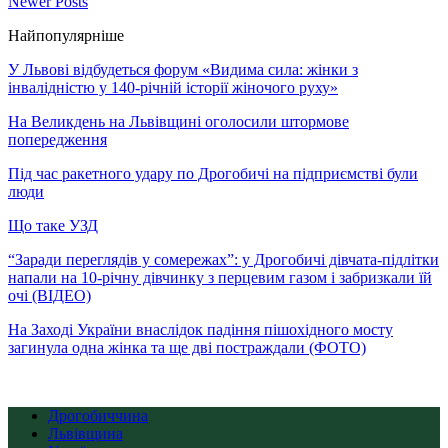
Newer Posts
Найпопулярніше
У Львові відбудеться форум «Видима сила: жінки з
інвалідністю у 140-річній історії жіночого руху»
На Великдень на Львівщині оголосили штормове
попередження
Під час ракетного удару по Дрогобичі на підприємстві були
люди
Що таке УЗД
“Заради переглядів у сомережах”: у Дрогобичі дівчата-підлітки
напали на 10-річну дівчинку з перцевим газом і забризкали їй
очі (ВІДЕО)
На Заході України внаслідок падіння пішохідного мосту
загинула одна жінка та ще дві постраждали (ФОТО)
Дрогобиччина
Львівщина