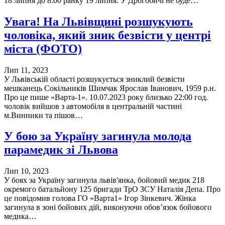
18 липня до 8:00 ранку 19 липня. У Дрогобичі не буде…
Увага! На Львівщині розшукують
чоловіка, який зник безвісти у центрі
міста (ФОТО)
Лип 11, 2023
У Львівській області розшукується зниклий безвісти
мешканець Сокільників Шимчак Ярослав Іванович, 1959 р.н.
Про це пише «Варта-1». 10.07.2023 року близько 22:00 год.
чоловік вийшов з автомобіля в центральній частині
м.Винники та пішов…
У бою за Україну загинула молода
парамедик зі Львова
Лип 10, 2023
У боях за Україну загинула львів'янка, бойовий медик 218
окремого батальйону 125 бригади ТрО ЗСУ Наталія Депа. Про
це повідомив голова ГО «Варта1» Ігор Зінкевич. Жінка
загинула в зоні бойових дій, виконуючи обов’язок бойового
медика…