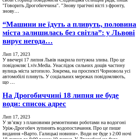
"Говорить Дрогобиччина". "Знову трагічні вісті з фронту,
знову…
“Машини не їдуть а пливуть, половина
міста залишилась без світла”: у Львові
вирує негода…
Лип 17, 2023
У ввечері 17 липня Львів накрила потужна злива. Про це
повідомляє Lviv.Media. Унаслідок сильних дощів частину
вулиць міста затопило. Зокрема, на проспекті Чорновола усі
автомобілі пливуть. У соціальних мережах повідомляють,
що …
На Дрогобиччині 18 липня не буде
води: список адрес
Лип 17, 2023
У зв’язку з плановими ремонтними роботами на водогоні
Уріж-Дрогобич зупинять водопостачання. Про це пише
видання «Варто. Галицькі новини». Води не буде з 2:00 ночі