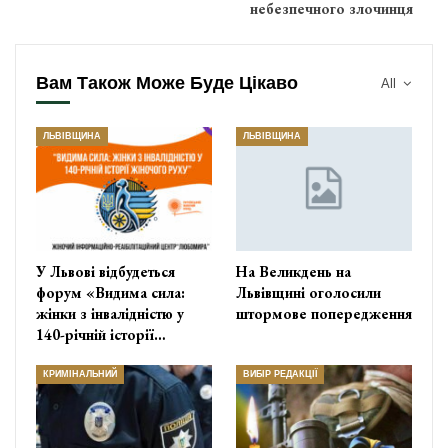
небезпечного злочинця
Вам Також Може Буде Цікаво
All
ЛЬВІВЩИНА
ЛЬВІВЩИНА
У Львові відбудеться
На Великдень на
форум «Видима сила:
Львівщині оголосили
жінки з інвалідністю у
штормове попередження
140-річній історії…
КРИМІНАЛЬНИЙ
ВИБІР РЕДАКЦІЇ