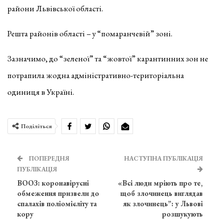
райони Львівської області.
Решта районів області – у “помаранчевій” зоні.
Зазначимо, до “зеленої” та “жовтої” карантинних зон не
потрапила жодна адміністративно-територіальна
одиниця в Україні.
Поділіться
ПОПЕРЕДНЯ
НАСТУПНА ПУБЛІКАЦІЯ
ПУБЛІКАЦІЯ
ВООЗ: коронавірусні
«Всі люди мріють про те,
обмеження призвели до
щоб злочинець виглядав
спалахів поліомієліту та
як злочинець”: у Львові
кору
розшукують