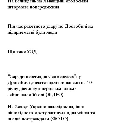
На Великдень на Львівщині оголосили
штормове попередження
Під час ракетного удару по Дрогобичі на
підприємстві були люди
Що таке УЗД
“Заради переглядів у сомережах”: у
Дрогобичі дівчата-підлітки напали на 10-
річну дівчинку з перцевим газом і
забризкали їй очі (ВІДЕО)
На Заході України внаслідок падіння
пішохідного мосту загинула одна жінка та
ще дві постраждали (ФОТО)