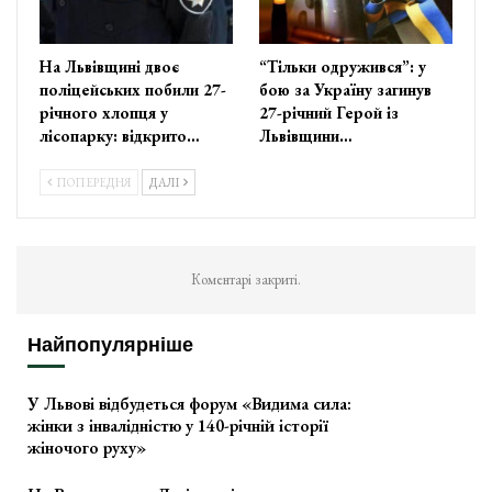
На Львівщині двоє
“Тільки одружився”: у
поліцейських побили 27-
бою за Україну загинув
річного хлопця у
27-річний Герой із
лісопарку: відкрито…
Львівщини…
ПОПЕРЕДНЯ
ДАЛІ
Коментарі закриті.
Найпопулярніше
У Львові відбудеться форум «Видима сила:
жінки з інвалідністю у 140-річній історії
жіночого руху»