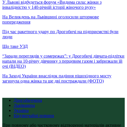
У Львові відбудеться форум «Видима сила: жінки з
інвалідністю у 140-річній історії жіночого руху»
На Великдень на Львівщині оголосили штормове
попередження
Під час ракетного удару по Дрогобичі на підприємстві були
люди
Що таке УЗД
“Заради переглядів у сомережах”: у Дрогобичі дівчата-підлітки
напали на 10-річну дівчинку з перцевим газом і забризкали їй
очі (ВІДЕО)
На Заході України внаслідок падіння пішохідного мосту
загинула одна жінка та ще дві постраждали (ФОТО)
Дрогобиччина
Львівщина
Україна
Надзвичайні новини
При повному або частковому відтворенні матеріалів активне