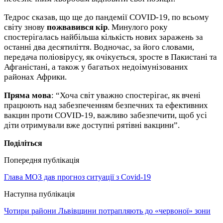
Тедрос сказав, що ще до пандемії COVID-19, по всьому
світу знову
пожвавився кір
. Минулого року
спостерігалась найбільша кількість нових заражень за
останні два десятиліття. Водночас, за його словами,
передача поліовірусу, як очікується, зросте в Пакистані та
Афганістані, а також у багатьох недоімунізованих
районах Африки.
Пряма
мова
: “Хоча світ уважно спостерігає, як вчені
працюють над забезпеченням безпечних та ефективних
вакцин проти COVID-19, важливо забезпечити, щоб усі
діти отримували вже доступні рятівні вакцини”.
Поділіться
Попередня публікація
Глава МОЗ дав прогноз ситуації з Covid-19
Наступна публікація
Чотири райони Львівщини потрапляють до «червоної» зони