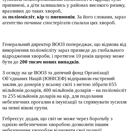
припинені, а діти залишались у районах високого ризику,
вразливих до таких хвороб,
як
поліомієліт
,
кір
та
пневмонія
. За його словами, зараз
агентство починає спостерігати спалахи цих хвороб.
Генеральний директор ВООЗ попереджає, що відмова від
викорінення поліомієліту зараз призведе до глобального
відродження хвороби, і протягом 10 років щороку може
бути до
200 тисяч нових випадків
.
З огляду на це ВООЗ та дитячий фонд Організації
Об’єднаних Націй (ЮНІСЕФ) відправили екстрений
заклик до донорів у всьому світі з метою зібрати 655
мільйонів доларів, 400 мільйонів доларів – на поліомієліт
та 255 мільйонів доларів на кір, для подолання
небезпечних прогалин в імунізації та спрямувати зусилля
на певні вікові групи.
Гебреєсус додав, що світ не може через боротьбу з
однією небезпечною хворобою дозволити іншим
небезпечним хворобам відновити свої позиції.