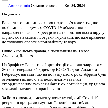
Автор
admin
Останнє оновлення
Кві 30, 2024
Поділіться
Всесвітня організація охорони здоров’я констатує, що
пов’язані із пандемією COVID-19 обмеження та
направлення наявних ресурсів на подолання цього вірусу
стримують важливі програми імунізації, що вже призвело
до точкових спалахів поліомієліту та кору.
Пише Українська правда, з посиланням на Голос
Америки, Reuters.
На брифінгу Всесвітньої організації охорони здоров’я у
Женеві генеральний директор ВООЗ Тедрос Адханом
Гебреєсус нагадав, що на початку цього року Африка була
оголошена вільною від поліомієліту завдяки
скоординованим зусиллям багатьох організацій, урядів та
мільйонів медичних працівників.
За його словами, з моменту початку епідемії Covid-19
регулярні програми імунізації, подібні до тієї, яка
зупинила неконтрольований поліомієліт в Африці, були