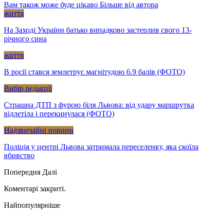
Вам також може буде цікаво
Більше від автора
життя
На Заході України батько випадково застерлив свого 13-
річного сина
життя
В росії стався землетрус магнітудою 6.9 балів (ФОТО)
Вибір редакції
Страшна ДТП з фурою біля Львова: від удару маршрутка
відлетіла і перекинулася (ФОТО)
Надзвичайні новини
Поліція у центрі Львова затримала переселенку, яка скоїла
вбивство
Попередня
Далі
Коментарі закриті.
Найпопулярніше