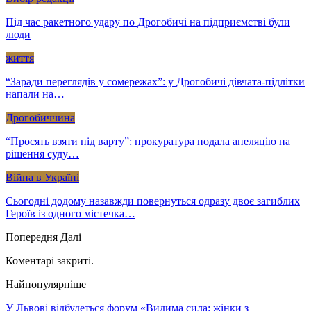
Під час ракетного удару по Дрогобичі на підприємстві були
люди
життя
“Заради переглядів у сомережах”: у Дрогобичі дівчата-підлітки
напали на…
Дрогобиччина
“Просять взяти під варту”: прокуратура подала апеляцію на
рішення суду…
Війна в Україні
Сьогодні додому назавжди повернуться одразу двоє загиблих
Героїв із одного містечка…
Попередня
Далі
Коментарі закриті.
Найпопулярніше
У Львові відбудеться форум «Видима сила: жінки з