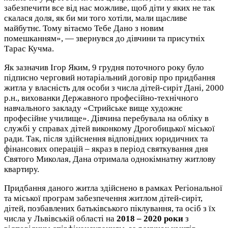
забезпечити все від нас можливе, щоб діти у яких не так
скалася доля, як би ми того хотіли, мали щасливе
майбутнє. Тому вітаємо Тебе Дано з новим
помешканням», — звернувся до дівчини та присутніх
Тарас Кучма.
Як зазначив Ігор Яким, 9 грудня поточного року було
підписно черговий нотаріальний договір про придбання
житла у власність для особи з числа дітей-сиріт Дані, 2000
р.н., вихованки Державного професійно-технічного
навчального закладу «Стрийське вище художнє
професійне училище». Дівчина перебувала на обліку в
службі у справах дітей виконкому Дрогобицької міської
ради. Так, після здійснення відповідних юридичних та
фінансових операцій – якраз в період святкування дня
Святого Миколая, Дана отримала однокімнатну житлову
квартиру.
Придбання даного житла здійснено в рамках Регіональної
та міської програм забезпечення житлом дітей-сиріт,
дітей, позбавлених батьківського піклування, та осіб з їх
числа у Львівській області на
2018 – 2020 роки
з