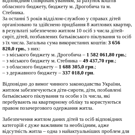
відповідним співфінансуванням, за рахунок коштів
обласного бюджету, бюджету м. Дрогобича та м.
Стебника.
За останні 5 років відділом-службою у справах дітей
організовано та здійснено придбання 8 житлових квартир,
в результаті забезпечено житлом 10 осіб з числа дітей-
сиріт, дітей, позбавлених батьківського піклування та осіб
з їх числа. Загальна сума використаних коштів:
3 656
820,0 грн.
, з них:
– з міського бюджету м. Дрогобича –
1 582 061,80 грн.
;
– з міського бюджету м. Стебника –
49 437,70 грн
.;
– з обласного бюджету –
1 688 305,0 грн
.;
– з державного бюджету –
337 018,0 грн
.
Відповідно до вимог чинного законодавства України,
житлом забезпечуються діти-сироти, діти, позбавлені
батьківського піклування та особи з їх числа, які
перебувають на квартирному обліку та користуються
правом позачергового одержання житла.
Забезпечення житлом даних дітей та осіб відповідних
категорій є дуже важливим та необхідним, адже
відсутність житла – одна з найактуальніших проблем для