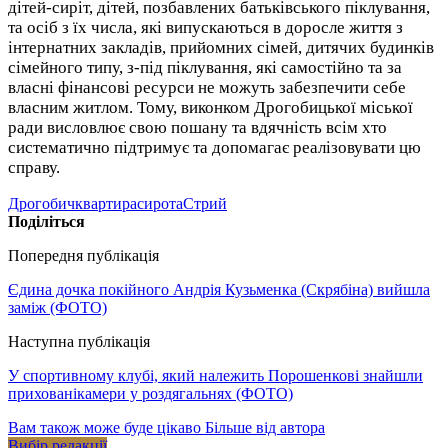
дітей-сиріт, дітей, позбавлених батьківського піклування,
та осіб з їх числа, які випускаються в доросле життя з
інтернатних закладів, прийомних сімей, дитячих будинків
сімейного типу, з-під піклування, які самостійно та за
власні фінансові ресурси не можуть забезпечити себе
власним житлом. Тому, виконком Дрогобицької міської
ради висловлює свою пошану та вдячність всім хто
систематично підтримує та допомагає реалізовувати цю
справу.
Дрогобич
квартира
сирота
Стрий
Поділіться
Попередня публікація
Єдина дочка покійного Андрія Кузьменка (Скрябіна) вийшла
заміж (ФОТО)
Наступна публікація
У спортивному клубі, який належить Порошенкові знайшли
прихованікамери у роздягальнях (ФОТО)
Вам також може буде цікаво
Більше від автора
Вибір редакції