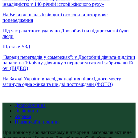
інвалідністю у 140-річній історії жіночого руху»
На Великдень на Львівщині оголосили штормове
попередження
Під час ракетного удару по Дрогобичі на підприємстві були
люди
Що таке УЗД
“Заради переглядів у сомережах”: у Дрогобичі дівчата-підлітки
напали на 10-річну дівчинку з перцевим газом і забризкали їй
очі (ВІДЕО)
На Заході України внаслідок падіння пішохідного мосту
загинула одна жінка та ще дві постраждали (ФОТО)
Дрогобиччина
Львівщина
Україна
Надзвичайні новини
При повному або частковому відтворенні матеріалів активне
посилання на "Говорить Дрогобиччина" обов'язкове.