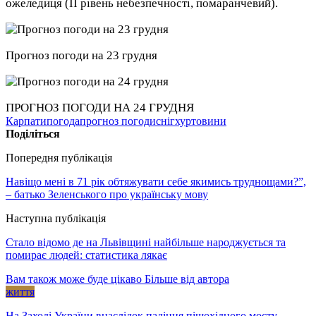
ожеледиця (ІІ рівень небезпечності, помаранчевий).
Прогноз погоди на 23 грудня
ПРОГНОЗ ПОГОДИ НА 24 ГРУДНЯ
Карпати
погода
прогноз погоди
сніг
хуртовини
Поділіться
Попередня публікація
Навіщо мені в 71 рік обтяжувати себе якимись труднощами?”,
– батько Зеленського про українську мову
Наступна публікація
Стало відомо де на Львівщині найбільше народжується та
помирає людей: статистика лякає
Вам також може буде цікаво
Більше від автора
життя
На Заході України внаслідок падіння пішохідного мосту