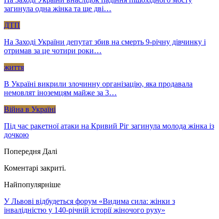
загинула одна жінка та ще дві…
ДТП
На Заході України депутат збив на смерть 9-річну дівчинку і
отримав за це чотири роки…
життя
В Україні викрили злочинну організацію, яка продавала
немовлят іноземцям майже за 3…
Війна в Україні
Під час ракетної атаки на Кривий Ріг загинула молода жінка із
дочкою
Попередня
Далі
Коментарі закриті.
Найпопулярніше
У Львові відбудеться форум «Видима сила: жінки з
інвалідністю у 140-річній історії жіночого руху»