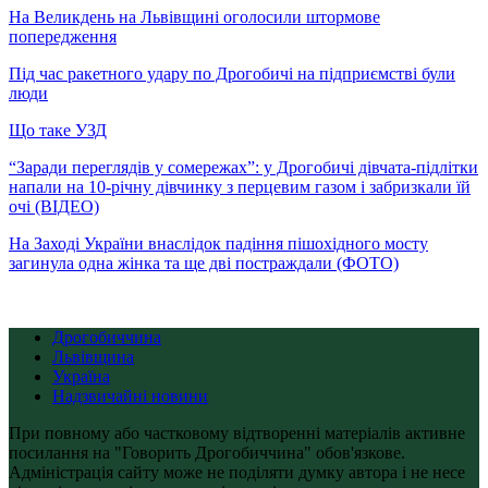
На Великдень на Львівщині оголосили штормове
попередження
Під час ракетного удару по Дрогобичі на підприємстві були
люди
Що таке УЗД
“Заради переглядів у сомережах”: у Дрогобичі дівчата-підлітки
напали на 10-річну дівчинку з перцевим газом і забризкали їй
очі (ВІДЕО)
На Заході України внаслідок падіння пішохідного мосту
загинула одна жінка та ще дві постраждали (ФОТО)
Дрогобиччина
Львівщина
Україна
Надзвичайні новини
При повному або частковому відтворенні матеріалів активне
посилання на "Говорить Дрогобиччина" обов'язкове.
Адміністрація сайту може не поділяти думку автора і не несе