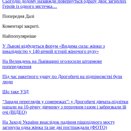
Сьогодні додому назавжди повернуться одразу двоє загиблих
Героїв із одного містечка…
Попередня
Далі
Коментарі закриті.
Найпопулярніше
У Львові відбудеться форум «Видима сила: жінки з
інвалідністю у 140-річній історії жіночого руху»
На Великдень на Львівщині оголосили штормове
попередження
Під час ракетного удару по Дрогобичі на підприємстві були
люди
Що таке УЗД
“Заради переглядів у сомережах”: у Дрогобичі дівчата-підлітки
напали на 10-річну дівчинку з перцевим газом і забризкали їй
очі (ВІДЕО)
На Заході України внаслідок падіння пішохідного мосту
загинула одна жінка та ще дві постраждали (ФОТО)