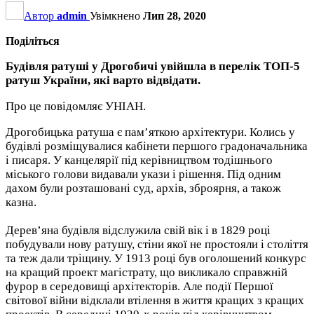
Автор
admin
Увімкнено
Лип 28, 2020
Поділіться
Будівля ратуші у Дрогобичі увійшла в перелік ТОП-5
ратуш України, які варто відвідати.
Про це повідомляє УНІАН.
Дрогобицька ратуша є пам’яткою архітектури. Колись у
будівлі розміщувалися кабінети першого градоначальника
і писаря. У канцелярії під керівництвом тодішнього
міського голови видавали укази і рішення. Під одним
дахом були розташовані суд, архів, зброярня, а також
казна.
Дерев’яна будівля відслужила свій вік і в 1829 році
побудували нову ратушу, стіни якої не простояли і століття
та теж дали тріщину. У 1913 році був оголошений конкурс
на кращий проект магістрату, що викликало справжній
фурор в середовищі архітекторів. Але події Першої
світової війни відклали втілення в життя кращих з кращих