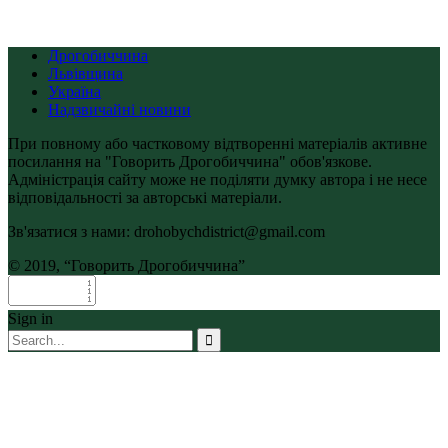
Дрогобиччина
Львівщина
Україна
Надзвичайні новини
При повному або частковому відтворенні матеріалів активне
посилання на "Говорить Дрогобиччина" обов'язкове.
Адміністрація сайту може не поділяти думку автора і не несе
відповідальності за авторські матеріали.
Зв'язатися з нами: drohobychdistrict@gmail.com
© 2019, “Говорить Дрогобиччина”
Sign in