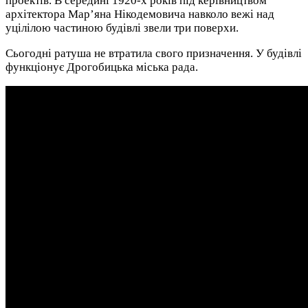
проектів. В середині 1920-х років під керівництвом
архітектора Мар’яна Нікодемовича навколо вежі над
уцілілою частиною будівлі звели три поверхи.
Сьогодні ратуша не втратила свого призначення. У будівлі
функціонує Дрогобицька міська рада.