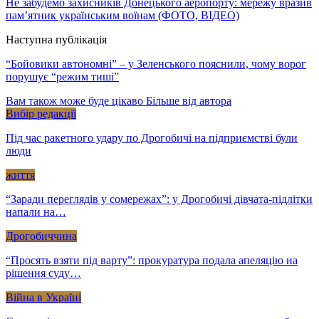
Не забудемо захисників Донецького аеропорту: мережу вразив
пам’ятник українським воїнам (ФОТО, ВІДЕО)
Наступна публікація
“Бойовики автономні” – у Зеленського пояснили, чому ворог
порушує “режим тиші”
Вам також може буде цікаво
Більше від автора
Вибір редакції
Під час ракетного удару по Дрогобичі на підприємстві були
люди
життя
“Заради переглядів у сомережах”: у Дрогобичі дівчата-підлітки
напали на…
Дрогобиччина
“Просять взяти під варту”: прокуратура подала апеляцію на
рішення суду…
Війна в Україні