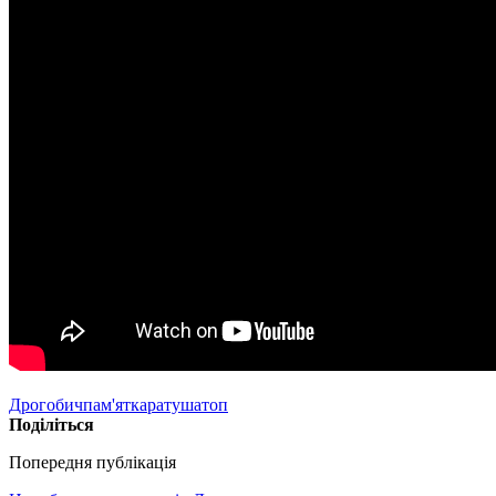
Дрогобич
пам'ятка
ратуша
топ
Поділіться
Попередня публікація