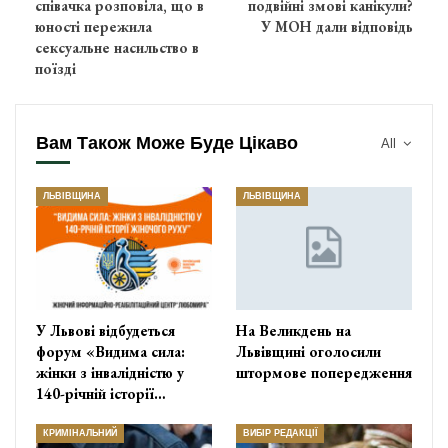
співачка розповіла, що в
подвійні змові канікули?
юності пережила
У МОН дали відповідь
сексуальне насильство в
поїзді
Вам Також Може Буде Цікаво
All
ЛЬВІВЩИНА
ЛЬВІВЩИНА
У Львові відбудеться
На Великдень на
форум «Видима сила:
Львівщині оголосили
жінки з інвалідністю у
штормове попередження
140-річній історії…
КРИМІНАЛЬНИЙ
ВИБІР РЕДАКЦІЇ