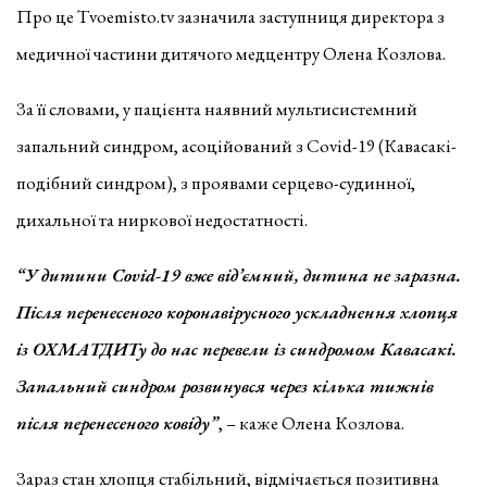
Про це Тvoemisto.tv зазначила заступниця директора з
медичної частини дитячого медцентру Олена Козлова.
За її словами, у пацієнта наявний мультисистемний
запальний синдром, асоційований з Covid-19 (Кавасакі-
подібний синдром), з проявами серцево-судинної,
дихальної та ниркової недостатності.
“У дитини Covid-19 вже від’ємний, дитина не заразна.
Після перенесеного коронавірусного ускладнення хлопця
із ОХМАТДИТу до нас перевели із синдромом Кавасакі.
Запальний синдром розвинувся через кілька тижнів
після перенесеного ковіду”
, – каже Олена Козлова.
Зараз стан хлопця стабільний, відмічається позитивна