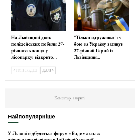
На Львівщині двоє
“Тільки одружився”: у
поліцейських побили 27-
бою за Україну загинув
річного хлопця у
27-річний Герой із
лісопарку: відкрито…
Львівщини…
ПОПЕРЕДНЯ
ДАЛІ
Коментарі закриті.
Найпопулярніше
У Львові відбудеться форум «Видима сила:
жінки з інвалідністю у 140-річній історії