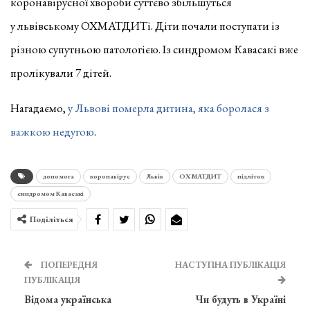
коронавірусної хвороби суттєво збільшуться
у львівському ОХМАТДИТі. Діти почали поступати із
різною супутньою патологією. Із синдромом Кавасакі вже
пролікували 7 дітей.
Нагадаємо,
у Львові померла дитина, яка боролася з
важкою недугою
.
допомога
коронавірус
Львів
ОХМАТДИТ
підліток
синдромом Кавасакі
Поділіться
ПОПЕРЕДНЯ
НАСТУПНА ПУБЛІКАЦІЯ
ПУБЛІКАЦІЯ
Відома українська
Чи будуть в Україні