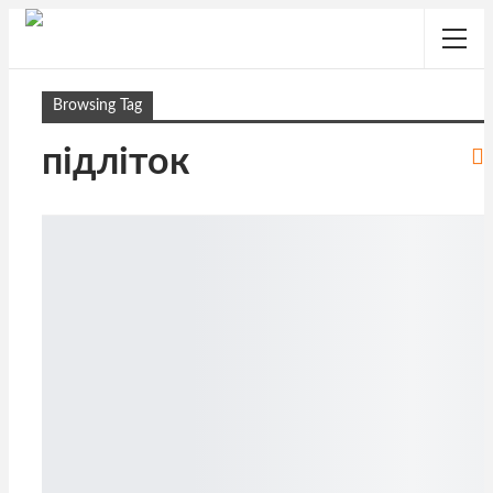
Browsing Tag
підліток