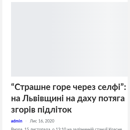
“Страшне горе через селфі”:
на Львівщині на даху потяга
згорів підліток
admin
Лис 16, 2020
Вчора, 15 листопада, о 13:10 на залізничній станції Красне,