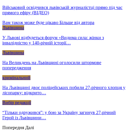
Військовий освідчився львівській журналістці прямо під час
прямого ефіру (ВІДЕО)
Вам також може буде цікаво
Більше від автора
Львівщина
У Львові відбудеться форум «Видима сила: жінки з
інвалідністю у 140-річній історії…
Львівщина
На Великдень на Львівщині оголосили штормове
попередження
кримінальний
На Львівщині двоє поліцейських побили 27-річного хлопця у
лісопарку: відкрито…
Вибір редакції
“Тільки одружився”: у бою за Україну загинув 27-річний
Герой із Львівщини…
Попередня
Далі