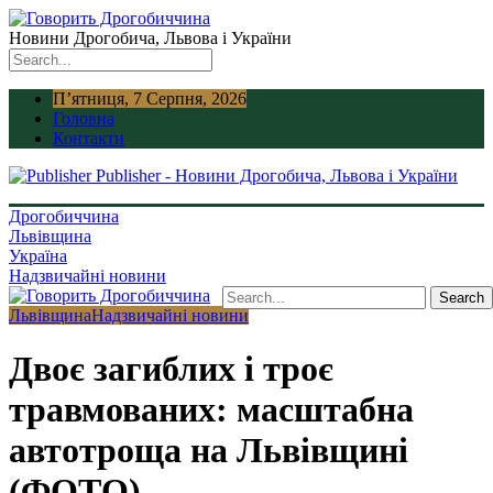
Новини Дрогобича, Львова і України
П’ятниця, 7 Серпня, 2026
Головна
Контакти
Publisher - Новини Дрогобича, Львова і України
Дрогобиччина
Львівщина
Україна
Надзвичайні новини
Львівщина
Надзвичайні новини
Двоє загиблих і троє
травмованих: масштабна
автотроща на Львівщині
(ФОТО)