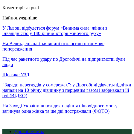
Коментарі закриті.
Найпопулярніше
У Львові відбудеться форум «Видима сила: жінки з
інвалідністю у 140-річній історії жіночого руху»
На Великдень на Львівщині оголосили штормове
попередження
Під час ракетного удару по Дрогобичі на підприємстві були
люди
Що таке УЗД
“Заради переглядів у сомережах”: у Дрогобичі дівчата-підлітки
напали на 10-річну дівчинку з перцевим газом і забризкали їй
очі (ВІДЕО)
На Заході України внаслідок падіння пішохідного мосту
загинула одна жінка та ще дві постраждали (ФОТО)
Дрогобиччина