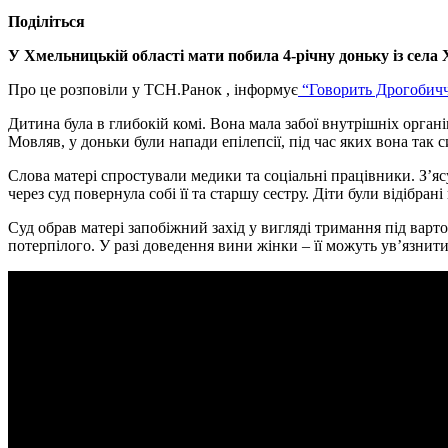
Поділіться
У Хмельницькій області мати побила 4-річну доньку
із села
Про це розповіли у ТСН.Ранок , інформує
“Говорить Дрогобич
Дитина була в глибокій комі. Вона мала забої внутрішніх органів
Мовляв, у доньки були напади епілепсії, під час яких вона так 
Слова матері спростували медики та соціальні працівники. З’яс
через суд повернула собі її та старшу сестру. Діти були відібрані
Суд обрав матері запобіжний захід у вигляді тримання під вар
потерпілого. У разі доведення вини жінки – її можуть ув’язнити 