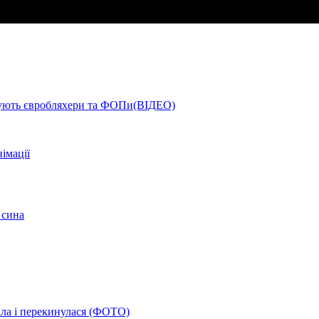
стують євробляхери та ФОПи(ВІДЕО)
імації
 сина
іла і перекинулася (ФОТО)