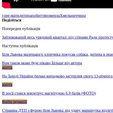
горе-мати
дитина
побиття
померла
Хмельниччина
Поділіться
Попередня публікація
Заблокований весь урядовий квартал: під стінами Ради проте
Наступна публікація
Біля Львова маленького хлопчика покусав собака, дитина в реан
Вам також може буде цікаво
Більше від автора
життя
На Заході України батько випадково застерлив свого 13-річного
життя
В росії стався землетрус магнітудою 6.9 балів (ФОТО)
Вибір редакції
Страшна ДТП з фурою біля Львова: від удару маршрутка відлет