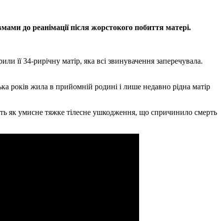
вмами до реанімації після жорстокого побиття матері.
или її 34-рирічну матір, яка всі звинувачення заперечувала.
ька років жила в прийомній родині і лише недавно рідна матір
ують як умисне тяжке тілесне ушкодження, що спричинило смерть