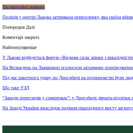
Надзвичайні новини
Поліція у центрі Львова затримала переселенку, яка скоїла вбив
Попередня
Далі
Коментарі закриті.
Найпопулярніше
У Львові відбудеться форум «Видима сила: жінки з інвалідністю 
На Великдень на Львівщині оголосили штормове попередженн
Під час ракетного удару по Дрогобичі на підприємстві були лю
Що таке УЗД
“Заради переглядів у сомережах”: у Дрогобичі дівчата-підлітки 
На Заході України внаслідок падіння пішохідного мосту загину