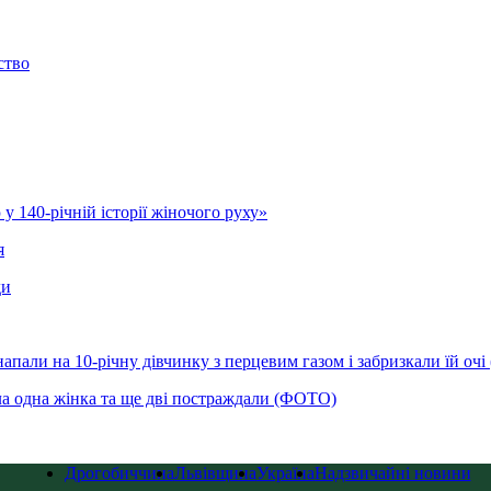
ство
у 140-річній історії жіночого руху»
я
ди
напали на 10-річну дівчинку з перцевим газом і забризкали їй оч
ла одна жінка та ще дві постраждали (ФОТО)
Дрогобиччина
Львівщина
Україна
Надзвичайні новини