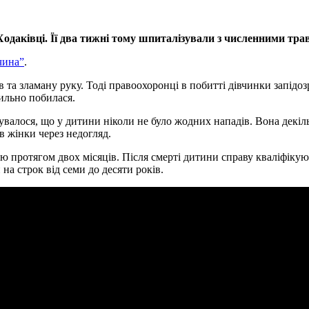
 Ходаківці. Її два тижні тому шпиталізували з численними тра
чина”
.
 та зламану руку. Тоді правоохоронці в побитті дівчинки запідозр
сильно побилася.
увалося, що у дитини ніколи не було жодних нападів. Вона декіл
 в жінки через недогляд.
тою протягом двох місяців. Після смерті дитини справу кваліфік
на строк від семи до десяти років.