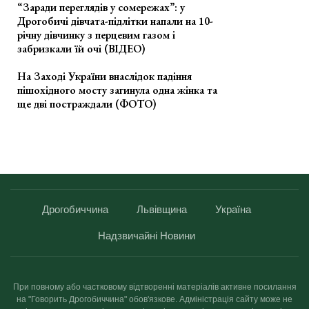
“Заради переглядів у сомережах”: у
Дрогобичі дівчата-підлітки напали на 10-
річну дівчинку з перцевим газом і
забризкали їй очі (ВІДЕО)
На Заході України внаслідок падіння
пішохідного мосту загинула одна жінка та
ще дві постраждали (ФОТО)
Дрогобиччина
Львівщина
Україна
Надзвичайні Новини
При повному або частковому відтворенні матеріалів активне посилання
на "Говорить Дрогобиччина" обов'язкове. Адміністрація сайту може не