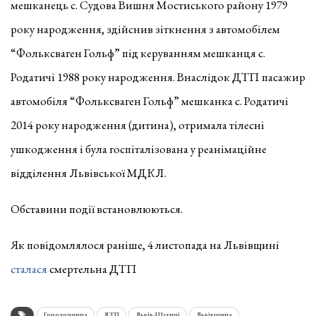
мешканець с. Судова Вишня Мостиського району 1979
року народження, здійснив зіткнення з автомобілем
“Фольксваген Гольф” під керуванням мешканця с.
Родатичі 1988 року народження. Внаслідок ДТП пасажир
автомобіля “Фольксваген Гольф” мешканка с. Родатичі
2014 року народження (дитина), отримала тілесні
ушкодження і була госпіталізована у реанімаційне
відділення Львівської МДКЛ.
Обставини події встановлюються.
Як повідомлялося раніше, 4 листопада на Львівщині
сталася
смертельна ДТП
Городоччина
ДТП
Львів-Шегині
Львівщина