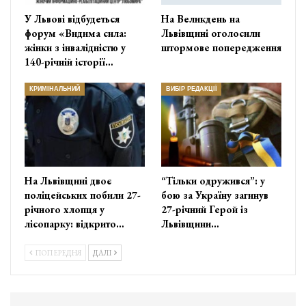
У Львові відбудеться
На Великдень на
форум «Видима сила:
Львівщині оголосили
жінки з інвалідністю у
штормове попередження
140-річній історії…
КРИМІНАЛЬНИЙ
ВИБІР РЕДАКЦІЇ
На Львівщині двоє
“Тільки одружився”: у
поліцейських побили 27-
бою за Україну загинув
річного хлопця у
27-річний Герой із
лісопарку: відкрито…
Львівщини…
ПОПЕРЕДНЯ
ДАЛІ