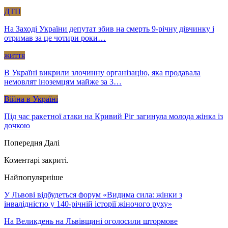
ДТП
На Заході України депутат збив на смерть 9-річну дівчинку і
отримав за це чотири роки…
життя
В Україні викрили злочинну організацію, яка продавала
немовлят іноземцям майже за 3…
Війна в Україні
Під час ракетної атаки на Кривий Ріг загинула молода жінка із
дочкою
Попередня
Далі
Коментарі закриті.
Найпопулярніше
У Львові відбудеться форум «Видима сила: жінки з
інвалідністю у 140-річній історії жіночого руху»
На Великдень на Львівщині оголосили штормове