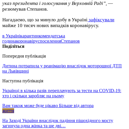
указ президента і голосування у Верховній Раді”,
—
резюмував Степанов.
Нагадаємо, що за минуло добу в Україні
зафіксували
майже 10 тисяч нових випадків коронавірусу.
в Україні
карантин
комендатська
година
коронавірус
посилення
Степанов
Поділіться
Попередня публікація
Дитина потрапила у реанімацію внаслідок моторошної ДТП
на Львівщині
Наступна публікація
Українці в кілька разів переплачують за тести на COVID-19:
хто і скільки заробляє на цьому
Вам також може буде цікаво
Більше від автора
життя
На Заході України внаслідок падіння пішохідного мосту
загинула одна жінка та ще дві…