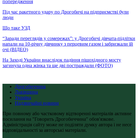
попередження
Під час ракетного удару по Дрогобичі на підприємстві були
люди
Що таке УЗД
“Заради переглядів у сомережах”: у Дрогобичі дівчата-підлітки
напали на 10-річну дівчинку з перцевим газом і забризкали їй
очі (ВІДЕО)
На Заході України внаслідок падіння пішохідного мосту
загинула одна жінка та ще дві постраждали (ФОТО)
Дрогобиччина
Львівщина
Україна
Надзвичайні новини
При повному або частковому відтворенні матеріалів активне
посилання на "Говорить Дрогобиччина" обов'язкове.
Адміністрація сайту може не поділяти думку автора і не несе
відповідальності за авторські матеріали.