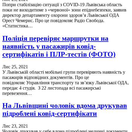
Попри стабілізацію ситуації з COVID-19 Львівська область
поки не виходитиме з «червоної» зони епіднебезпеки, заявив
директор департаменту охорони здоров’я Львівської ОДА
Орест Чемерис. Про це повідомляє Радіо Свобода.
«Статистика…
Поліція перевіряє маршрутки на
наявність у пасажирів ковід-
сертифікатів і ПЛР-тестів (ФОТО)
Лис 25, 2021
У Львівській області мобільні групи перевіряють наявність у
пасажирів відповідних документів. Про це
повідомляє Управління транспорту та зв’язку Львівської ОДА,
передає 4 студія. З 22 листопада всі пасажирські
перевезення…
На Львівщині чоловік вдома друкував
підроблені ковід-сертифікати
Лис 23, 2021
Чоловік друкував у себе вдома підроблені медичні документи.