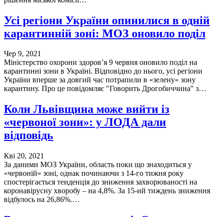
Усі регіони України опинилися в одній
карантинній зоні: МОЗ оновило поділ
Чер 9, 2021
Міністерство охорони здоров’я 9 червня оновило поділ на
карантинні зони в Україні. Відповідно до нього, усі регіони
України вперше за довгий час потрапили в «зелену» зону
карантину. Про це повідомляє "Говорить Дрогобиччина" з…
Коли Львівщина може вийти із
«червоної зони»: у ЛОДА дали
відповідь
Кві 20, 2021
За даними МОЗ України, область поки що знаходиться у
«червоній» зоні, однак починаючи з 14-го тижня року
спостерігається тенденція до зниження захворюваності на
коронавірусну хворобу – на 4,8%. За 15-ий тиждень зниження
відбулось на 26,86%.…