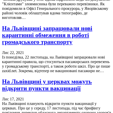
"Клієнтами" зловмисника були переважно перевізники. Як
повідомили в Офісі Генерального прокурора, у Яворівському
районі чоловік облаштував вдома типографію, де
виготовляв…
На Львівщині запрацювали нові
карантинні обмеження в роботі
громадського транспорту
Лис 22, 2021
Із понеділка, 22 листопада, на Львівщині запрацювали нові
карантинні правила, що стосуються пасажирських перевезень
у громадському транспорті, а також роботи шкіл. Про це пише
zaxid.net. Зокрема, відтепер не вакциновані пасажири не…
На Львівщині у церквах можуть
відкрити пункти вакцинації
Лис 17, 2021
На Львівщині планують відкрити пункти вакцинації у
церквах. Про це у середу, 17 листопада, під час брифінгу
повідомив директор обласного департаменту охорони здоров'я