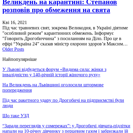
Великдень на карантині: Степанов
розповів про обмеження на свята
Кві 16, 2021
Під час травневих свят, зокрема Великодня, в Україні діятиме
"особливий режим" карантинних обмежень. Інформує
"Говорить Дрогобиччина" з посиланням на Діло. Про це в
ефірі “Україна 24” сказав міністр охорони здоров’я Максим…
Older Posts
Найпопулярніше
У Львові відбудеться форум «Видима сила: жінки з
інвалідністю у 140-річній історії жіночого руху»
На Великдень на Львівщині оголосили штормове
попередження
Під час ракетного удару по Дрогобичі на підприємстві були
люди
Що таке УЗД
“Заради переглядів у сомережах”: у Дрогобичі дівчата-підлітки
напали на 10-річну дівчинку з перцевим газом і забризкали їй