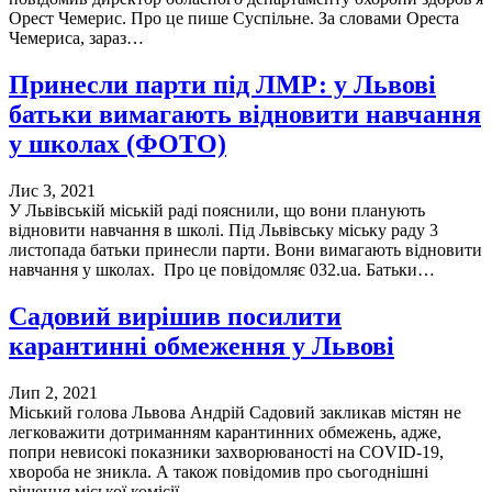
Орест Чемерис. Про це пише Суспільне. За словами Ореста
Чемериса, зараз…
Принесли парти під ЛМР: у Львові
батьки вимагають відновити навчання
у школах (ФОТО)
Лис 3, 2021
У Львівській міській раді пояснили, що вони планують
відновити навчання в школі. Під Львівську міську раду 3
листопада батьки принесли парти. Вони вимагають відновити
навчання у школах. Про це повідомляє 032.ua. Батьки…
Садовий вирішив посилити
карантинні обмеження у Львові
Лип 2, 2021
Міський голова Львова Андрій Садовий закликав містян не
легковажити дотриманням карантинних обмежень, адже,
попри невисокі показники захворюваності на COVID-19,
хвороба не зникла. А також повідомив про сьогоднішні
рішення міської комісії…