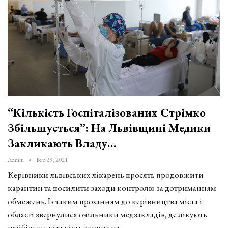
“Кількість Госпіталізованих Стрімко
Збільшується”: На Львівщині Медики
Закликають Владу…
Admin
Бер 29, 2021
Керівники львівських лікарень просять продовжити
карантин та посилити заходи контролю за дотриманням
обмежень. Із таким проханням до керівництва міста і
області звернулися очільники медзакладів, де лікують
найбільшу кількість хворих на…