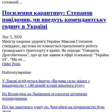
головний…
Посилення карантину: Степанов
повідомив, чи введуть комендантську
годину в Україні
Лис 5, 2020
Міністр охорони здоров'я України Максим Степанов
стверджує, що поки не планується призупиняти роботу
громадського транспорту в країні. Як передає "Говорить
Дрогобиччина", про це він заявив в ефірі телеканалу "Україна
24". "Ми не…
Older Posts
Найпопулярніше
У Львові відбудеться форум «Видима сила: жінки з
інвалідністю у 140-річній історії жіночого руху»
На Великдень на Львівщині оголосили штормове
попередження
Під час ракетного удару по Дрогобичі на підприємстві були
люди