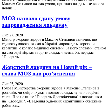
Максим Степанов назвав умови, при яких влада може ввести
новий…
МОЗ назвало єдину умову
запровадження локдауну
Лис 27, 2020
Міністр охорони здоров'я Максим Степанов зазначив, що
єдиною умовою, за якої в Україні запровадять жорсткий
карантин, є колапс медичної системи. За його словами, станом
на сьогодні підстав вводити локдаун немає. Як передає
"Говорить…
Жорсткий локдаун на Новий рік –
глава МОЗ дав роз’яснення
Лис 25, 2020
Голова Міністерства охорони здоров’я Максим Степанов в
розповів, чи слід очікувати повного локдауну на новорічні
свята. Про це пише "Говорить Дрогобиччина" з посиланням
на "Сьогодні". «Введення будь-яких карантинних обмежень
робиться…