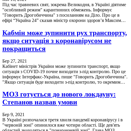
Під час травневих свят, зокрема Великодня, в Україні діятиме
"особливий режим" карантинних обмежень. Інформує
"Говорить Дрогобиччина" з посиланням на Діло. Про це в
ефірі “Україна 24” сказав міністр охорони здоров’я Максим…
Кабмін може зупинити рух транспорту,
якщо ситуація з коронавірусом не
покращиться
Бер 27, 2021
Кабінет міністрів України може зупинити транспорт, якщо
ситуація з COVID-19 почне виходити з-під контролю. Про це
інформує Інтерфакс-Україна, пише "Говорить Дрогобиччина".
"Якщо ситуація буде виходити з-під контролю, то окремим…
МОЗ готується до нового локдауну:
Степанов назвав умови
Бер 9, 2021
В Україні розпочалася третя хвиля пандемії коронавірусу і в
"червоній зоні" опинилося вже чотири області. Ще дев'ять
областей знаходяться в "помаранчевій зоні". Глава МОЗ