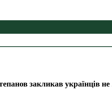
тепанов закликав українців н