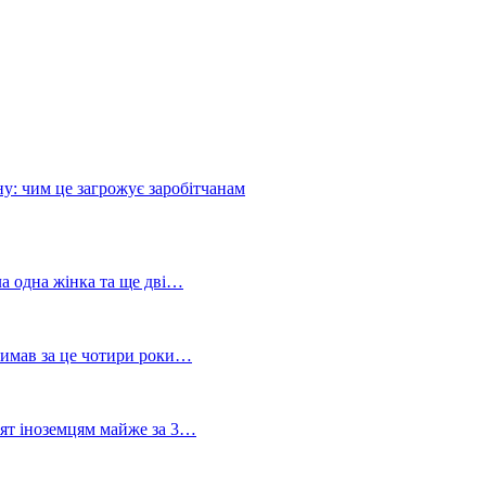
у: чим це загрожує заробітчанам
ла одна жінка та ще дві…
тримав за це чотири роки…
лят іноземцям майже за 3…