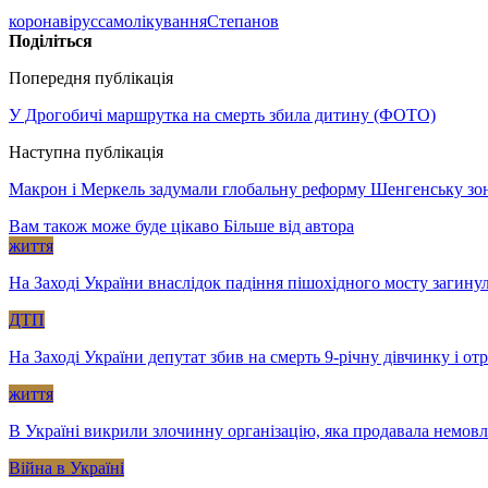
коронавірус
самолікування
Степанов
Поділіться
Попередня публікація
У Дрогобичі маршрутка на смерть збила дитину (ФОТО)
Наступна публікація
Макрон і Меркель задумали глобальну реформу Шенгенську зон
Вам також може буде цікаво
Більше від автора
життя
На Заході України внаслідок падіння пішохідного мосту загину
ДТП
На Заході України депутат збив на смерть 9-річну дівчинку і о
життя
В Україні викрили злочинну організацію, яка продавала немов
Війна в Україні