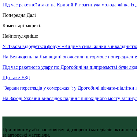
Під час ракетної атаки на Кривий Ріг загинула молода жінка із
Попередня
Далі
Коментарі закриті.
Найпопулярніше
У Львові відбудеться форум «Видима сила: жінки з інвалідністю 
На Великдень на Львівщині оголосили штормове попередженн
Під час ракетного удару по Дрогобичі на підприємстві були лю
Що таке УЗД
“Заради переглядів у сомережах”: у Дрогобичі дівчата-підлітки 
На Заході України внаслідок падіння пішохідного мосту загину
При повному або частковому відтворенні матеріалів активне по
за авторські матеріали.