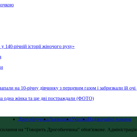
 дочкою
у 140-річній історії жіночого руху»
я
ди
напали на 10-річну дівчинку з перцевим газом і забризкали їй оч
ла одна жінка та ще дві постраждали (ФОТО)
Дрогобиччина
Львівщина
Україна
Надзвичайні новини
силання на "Говорить Дрогобиччина" обов'язкове. Адміністрація с