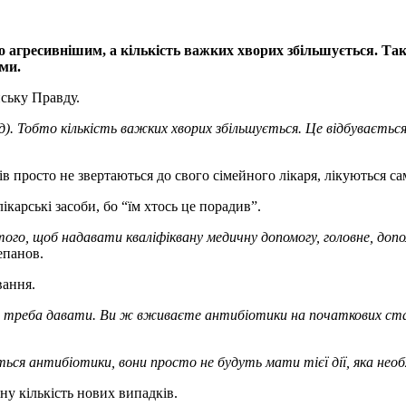
 агресивнішим, а кількість важких хворих збільшується. Так
ми.
ську Правду.
). Тобто кількість важких хворих збільшується. Це відбувається 
нів просто не звертаються до свого сімейного лікаря, лікуються са
карські засоби, бо “їм хтось це порадив”.
того, щоб надавати кваліфіквану медичну допомогу, головне, допо
епанов.
вання.
нт треба давати. Ви ж вживаєте антибіотики на початкових стаді
ься антибіотики, вони просто не будуть мати тієї дії, яка необх
ну кількість нових випадків.