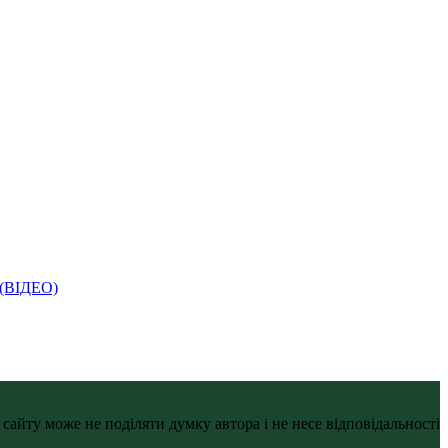
і (ВІДЕО)
айту може не поділяти думку автора і не несе відповідальності