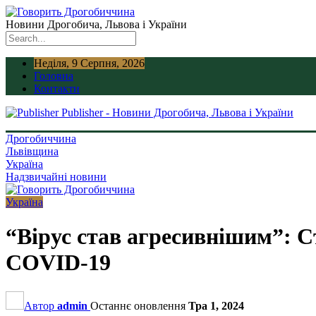
Новини Дрогобича, Львова і України
Неділя, 9 Серпня, 2026
Головна
Контакти
Publisher - Новини Дрогобича, Львова і України
Дрогобиччина
Львівщина
Україна
Надзвичайні новини
Україна
“Вірус став агресивнішим”: С
COVID-19
Автор
admin
Останнє оновлення
Тра 1, 2024