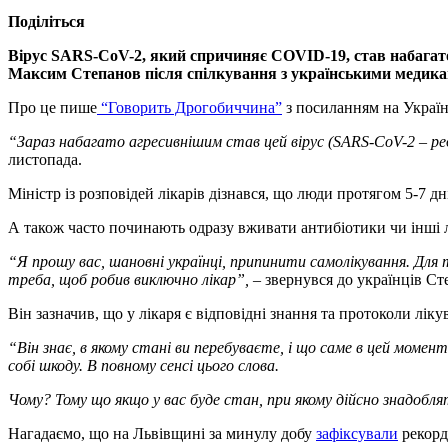
Поділіться
Вірус SARS-CoV-2, який спричиняє COVID-19, став набагато
Максим Степанов після спілкування з українськими медика
Про це пише
“Говорить Дрогобиччина”
з посиланням на Україн
“Зараз набагато агресивнішим став цей вірус (SARS-CoV-2 – ред
листопада.
Міністр із розповідей лікарів дізнався, що люди протягом 5-7 д
А також часто починають одразу вживати антибіотики чи інші лі
“Я прошу вас, шановні українці, припинити самолікування. Для 
треба, щоб робив виключно лікар”,
– звернувся до українців Ст
Він зазначив, що у лікаря є відповідні знання та протоколи ліку
“Він знає, в якому стані ви перебуваєте, і що саме в цей моме
собі шкоду. В повному сенсі цього слова.
Чому? Тому що якщо у вас буде стан, при якому дійсно знадоблят
Нагадаємо, що на Львівщині за минулу добу
зафіксували
рекорд