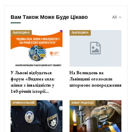
Вам Також Може Буде Цікаво
All
ЛЬВІВЩИНА
ЛЬВІВЩИНА
У Львові відбудеться
На Великдень на
форум «Видима сила:
Львівщині оголосили
жінки з інвалідністю у
штормове попередження
140-річній історії…
КРИМІНАЛЬНИЙ
ВИБІР РЕДАКЦІЇ