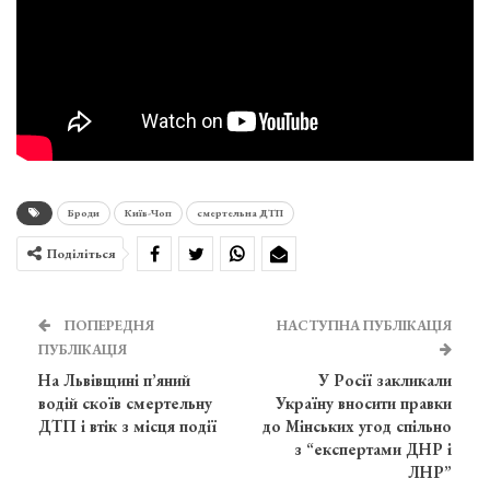
Броди
Київ-Чоп
смертельна ДТП
Поділіться
ПОПЕРЕДНЯ
НАСТУПНА ПУБЛІКАЦІЯ
ПУБЛІКАЦІЯ
На Львівщині п’яний
У Росії закликали
водій скоїв смертельну
Україну вносити правки
ДТП і втік з місця події
до Мінських угод спільно
з “експертами ДНР і
ЛНР”