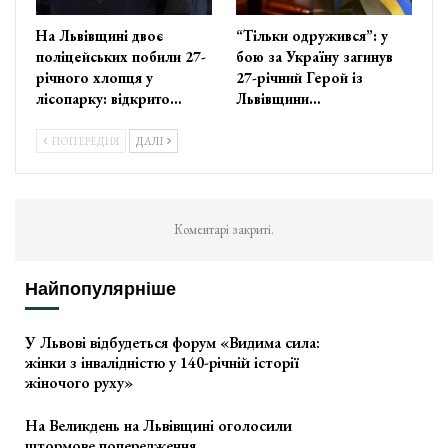
На Львівщині двоє
“Тільки одружився”: у
поліцейських побили 27-
бою за Україну загинув
річного хлопця у
27-річний Герой із
лісопарку: відкрито…
Львівщини…
ПОПЕРЕДНЯ
ДАЛІ
Коментарі закриті.
Найпопулярніше
У Львові відбудеться форум «Видима сила:
жінки з інвалідністю у 140-річній історії
жіночого руху»
На Великдень на Львівщині оголосили
штормове попередження