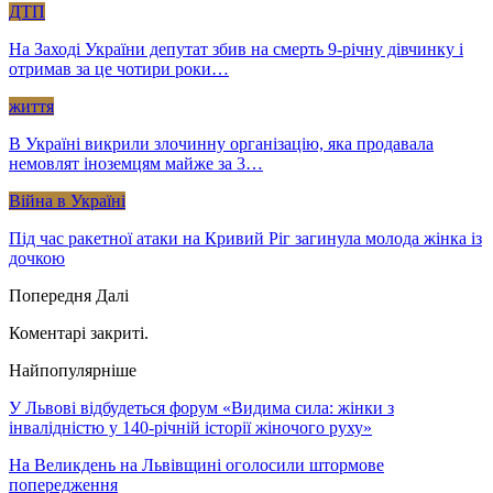
ДТП
На Заході України депутат збив на смерть 9-річну дівчинку і
отримав за це чотири роки…
життя
В Україні викрили злочинну організацію, яка продавала
немовлят іноземцям майже за 3…
Війна в Україні
Під час ракетної атаки на Кривий Ріг загинула молода жінка із
дочкою
Попередня
Далі
Коментарі закриті.
Найпопулярніше
У Львові відбудеться форум «Видима сила: жінки з
інвалідністю у 140-річній історії жіночого руху»
На Великдень на Львівщині оголосили штормове
попередження