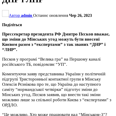
Автор
admin
Останнє оновлення
Чер 26, 2023
Поділіться
Прессекретар президента РФ Дмитро Пєсков вважає,
що зміни до Мінських угод можуть бути внесені
Києвом разом з “експертами” з так званих “ДНР” і
“ЛНР”.
Пєсков у програмі “Велика гра” на Першому каналі
російського ТБ, повідомляє “УП”.
Коментуючи заяву представника України у політичній
підгрупі Тристоронньої контактної групи в Мінську
Олексія Рєзнікова про те, що Україна до наступного
саміту “нормандської четвірки” підготує зміни до
Мінських угод, Пєсков заявив, що внести такі зміни
можливо лише за спільної роботи Києва з “експертами” з
ОРДЛО.
“Це можливо. Хто може працювати над “Мінськом-3″?