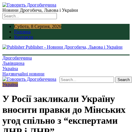
Новини Дрогобича, Львова і України
Субота, 8 Серпня, 2026
Головна
Контакти
Publisher - Новини Дрогобича, Львова і України
Дрогобиччина
Львівщина
Україна
Надзвичайні новини
Україна
У Росії закликали Україну
вносити правки до Мінських
угод спільно з “експертами
ДНР і ЛНР”