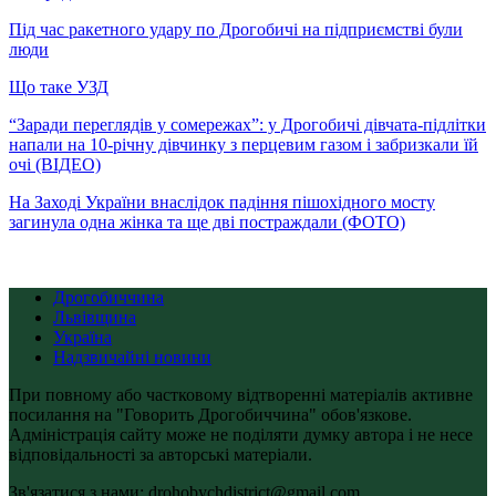
Під час ракетного удару по Дрогобичі на підприємстві були
люди
Що таке УЗД
“Заради переглядів у сомережах”: у Дрогобичі дівчата-підлітки
напали на 10-річну дівчинку з перцевим газом і забризкали їй
очі (ВІДЕО)
На Заході України внаслідок падіння пішохідного мосту
загинула одна жінка та ще дві постраждали (ФОТО)
Дрогобиччина
Львівщина
Україна
Надзвичайні новини
При повному або частковому відтворенні матеріалів активне
посилання на "Говорить Дрогобиччина" обов'язкове.
Адміністрація сайту може не поділяти думку автора і не несе
відповідальності за авторські матеріали.
Зв'язатися з нами: drohobychdistrict@gmail.com