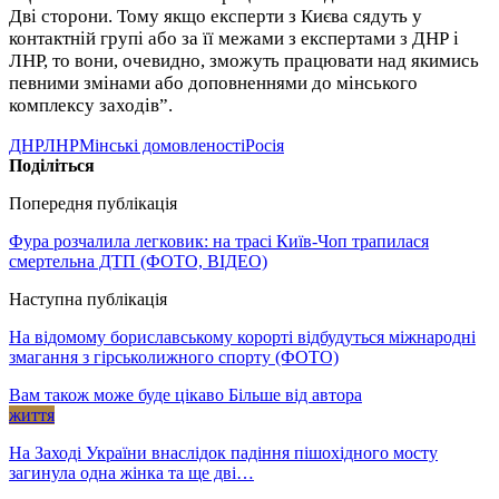
Дві сторони. Тому якщо експерти з Києва сядуть у
контактній групі або за її межами з експертами з ДНР і
ЛНР, то вони, очевидно, зможуть працювати над якимись
певними змінами або доповненнями до мінського
комплексу заходів”.
ДНР
ЛНР
Мінські домовленості
Росія
Поділіться
Попередня публікація
Фура розчалила легковик: на трасі Київ-Чоп трапилася
смертельна ДТП (ФОТО, ВІДЕО)
Наступна публікація
На відомому бориславському корорті відбудуться міжнародні
змагання з гірськолижного спорту (ФОТО)
Вам також може буде цікаво
Більше від автора
життя
На Заході України внаслідок падіння пішохідного мосту
загинула одна жінка та ще дві…