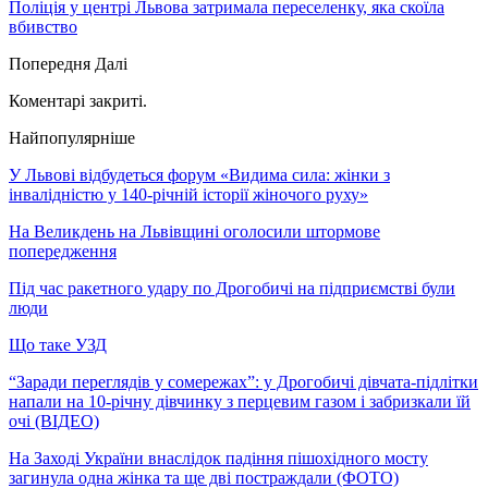
Поліція у центрі Львова затримала переселенку, яка скоїла
вбивство
Попередня
Далі
Коментарі закриті.
Найпопулярніше
У Львові відбудеться форум «Видима сила: жінки з
інвалідністю у 140-річній історії жіночого руху»
На Великдень на Львівщині оголосили штормове
попередження
Під час ракетного удару по Дрогобичі на підприємстві були
люди
Що таке УЗД
“Заради переглядів у сомережах”: у Дрогобичі дівчата-підлітки
напали на 10-річну дівчинку з перцевим газом і забризкали їй
очі (ВІДЕО)
На Заході України внаслідок падіння пішохідного мосту
загинула одна жінка та ще дві постраждали (ФОТО)