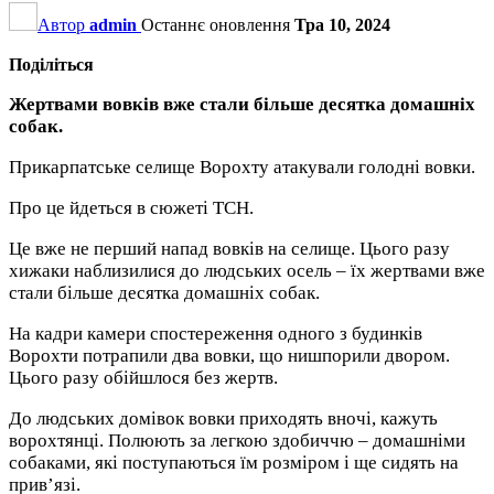
Автор
admin
Останнє оновлення
Тра 10, 2024
Поділіться
Жертвами вовків вже стали більше десятка домашніх
собак.
Прикарпатське селище Ворохту атакували голодні вовки.
Про це йдеться в сюжеті ТСН.
Це вже не перший напад вовків на селище. Цього разу
хижаки наблизилися до людських осель – їх жертвами вже
стали більше десятка домашніх собак.
На кадри камери спостереження одного з будинків
Ворохти потрапили два вовки, що нишпорили двором.
Цього разу обійшлося без жертв.
До людських домівок вовки приходять вночі, кажуть
ворохтянці. Полюють за легкою здобиччю – домашніми
собаками, які поступаються їм розміром і ще сидять на
прив’язі.