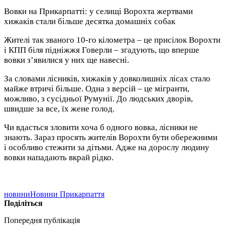
Вовки на Прикарпатті: у селищі Ворохта жертвами
хижаків стали більше десятка домашніх собак
Жителі так званого 10-го кілометра – це присілок Ворохти
і КПП біля підніжжя Говерли – згадують, що вперше
вовки з’явилися у них ще навесні.
За словами лісників, хижаків у довколишніх лісах стало
майже втричі більше. Одна з версій – це мігранти,
можливо, з сусідньої Румунії. До людських дворів,
швидше за все, їх жене голод.
Чи вдасться зловити хоча б одного вовка, лісники не
знають. Зараз просять жителів Ворохти бути обережними
і особливо стежити за дітьми. Адже на дорослу людину
вовки нападають вкрай рідко.
новини
Новини Прикарпаття
Поділіться
Попередня публікація