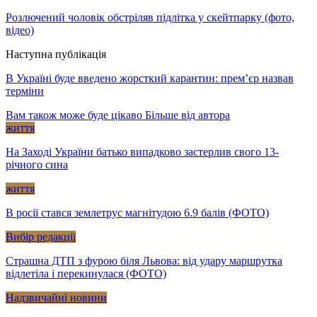
Розлючений чоловік обстріляв підлітка у скейтпарку (фото,
відео)
Наступна публікація
В Україні буде введено жорсткий карантин: прем’єр назвав
терміни
Вам також може буде цікаво
Більше від автора
життя
На Заході України батько випадково застерлив свого 13-
річного сина
життя
В росії стався землетрус магнітудою 6.9 балів (ФОТО)
Вибір редакції
Страшна ДТП з фурою біля Львова: від удару маршрутка
відлетіла і перекинулася (ФОТО)
Надзвичайні новини