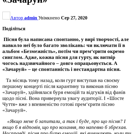
Автор
admin
Увімкнено
Сер 27, 2020
Поділіться
Пісня була написана спонтанно, у вирі творчості, але
навколо неї було багато зволікань: чи включати її в
альбом «Безмежність», потім чи прем‘єрити окремо
синглом. Адже, кожна пісня для гурту, як витвір
чогось надзвичайного – довго опрацьовується. А
«Зачаруй» – це спонтанність і нестандартна пісня.
Та місяць тому назад, коли гурт виступав на своєму
першому концерті після карантину та виконав пісню
«Зачаруй», здійнялася буря емоцій та відгуків від фанів
щодо пісні. Вона привернула увагу аудиторії. І «Шосте
Чуття» вже з впевненістю готові прем‘єрити пісню
«Зачаруй».
«Якщо мене б запитали, а так і буде, про що пісня? І
якщо б я відповів, що про кохання, то напевно б збрехав.
Насправді, пісня про бурю емоцій, які виникають, коли ти