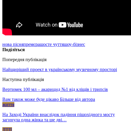
нова пісня
премєра
шосте чуття
шоу-бізнес
Поділіться
Попередня публікація
Найщиріший проект в українському музичному просторі
Наступна публікація
Вертимек 100 мл – акарицид №1 від кліщів і трипсів
Вам також може буде цікаво
Більше від автора
життя
На Заході України внаслідок падіння пішохідного мосту
загинула одна жінка та ще дві…
ДТП