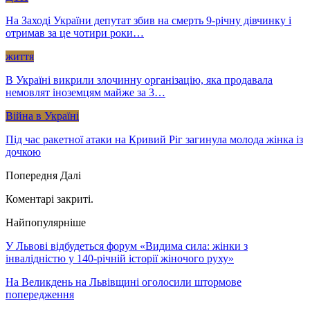
На Заході України депутат збив на смерть 9-річну дівчинку і
отримав за це чотири роки…
життя
В Україні викрили злочинну організацію, яка продавала
немовлят іноземцям майже за 3…
Війна в Україні
Під час ракетної атаки на Кривий Ріг загинула молода жінка із
дочкою
Попередня
Далі
Коментарі закриті.
Найпопулярніше
У Львові відбудеться форум «Видима сила: жінки з
інвалідністю у 140-річній історії жіночого руху»
На Великдень на Львівщині оголосили штормове
попередження