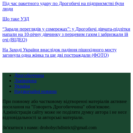
Під час ракетного удару по Дрогобичі на підприємстві були
люди
Що таке УЗД
“Заради переглядів у сомережах”: у Дрогобичі дівчата-підлітки
напали на 10-річну дівчинку з перцевим газом і забризкали їй
очі (ВІДЕО)
На Заході України внаслідок падіння пішохідного мосту
загинула одна жінка та ще дві постраждали (ФОТО)
Дрогобиччина
Львівщина
Україна
Надзвичайні новини
При повному або частковому відтворенні матеріалів активне
посилання на "Говорить Дрогобиччина" обов'язкове.
Адміністрація сайту може не поділяти думку автора і не несе
відповідальності за авторські матеріали.
Зв'язатися з нами: drohobychdistrict@gmail.com