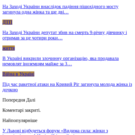
На Заході України внаслідок падіння пішохідного мосту
загинула одна жінка та ще дві…
ДТП
На Заході України депутат збив на смерть 9-річну дівчинку і
отримав за це чотири роки…
життя
В Україні викрили злочинну організацію, яка продавала
немовлят іноземцям майже за 3…
Війна в Україні
Під час ракетної атаки на Кривий Ріг загинула молода жінка із
дочкою
Попередня
Далі
Коментарі закриті.
Найпопулярніше
У Львові відбудеться форум «Видима сила: жінки з