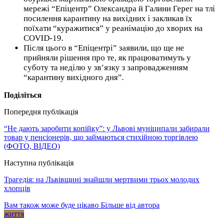
мережі “Епіцентр” Олександра й Галини Герег на тлі
посилення карантину на вихідних і закликав їх
поїхати “куражитися” у реанімацію до хворих на
COVID-19.
Після цього в “Епіцентрі” заявили, що ще не
прийняли рішення про те, як працюватимуть у
суботу та неділю у зв’язку з запровадженням
“карантину вихідного дня”.
Поділіться
Попередня публікація
“Не дають заробити копійку”: у Львові муніципали забирали
товар у пенсіонерів, що займаються стихійною торгівлею
(ФОТО, ВІДЕО)
Наступна публікація
Трагедія: на Львівщині знайшли мертвими трьох молодих
хлопців
Вам також може буде цікаво
Більше від автора
життя