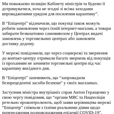
Ми поважаємо позицію Кабінету міністрів та будемо її
дотримуватися, хоча не згодні зі всіма заходами
впровадженими урядом для посилення карантину”.
В “Епіцентрі” відзначили, що покупці також можуть
робити замовлення через їхній інтернет-магазин, а товари
забирати безкоштовно самовивозом у Центрах видачі
замовлень у торговельних центрах або замовляти
доставку додому.
У мережі повідомили, що через соцмережі та звернення
до контакт-центру отримали багато звернень від покупців
із проханням не зачиняти торговельні центри під час
карантину вихідного дня.
В “Епіцентрі” запевняють, що “запровадили
безпрецедентні засоби безпеки” у своїх магазинах.
Заступник міністра внутрішніх справ Антон Геращенко у
свою чергу повідомив, що “органи МВС та Нацполіція
ретельно проконтролюють, щоб заяви керівництва мережі
“Епіцентр” співпали з їхніми реальними діями щодо
попередження розповсюдження епідемії COVID-19″.