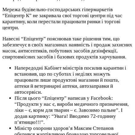
Мережа будівельно-господарських гіпермаркетів
“Епіцентр К” не закривала свої торгові центри під час
карантину, коли перестали працювати ринки і торгові
центри.
Навесні “Епіцентр” пояснював таке рішення тим, що
забезпечує в своїх магазинах наявність і продаж захисних
масок, антисептиків, побутових засобів дезінфекції,
спиртовмісних засобів і базових продуктів харчування.
Напередодні Кабінет міністрів посилив карантин і
встановив, що по суботах і неділях можуть
працювати лише продуктові магазини й пошта,
аптеки й ветеринарні аптеки, автозаправки й
автосервіси.
Після цього “Епіцентр” написав у Facebook:
“Продукти у нас є, вироби медичного призначення,
ліки – є, корм для тварин – є. Завозимо пальне”. І
додав картинку: “Увага! Вводимо 72-годинну
п’ятницю!!!”.
Міністр охорони здоров’я Максим Степанов
обурився жартівливою бравадою торговельної