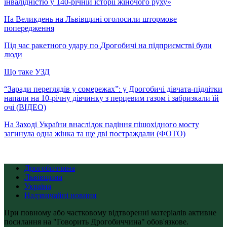
інвалідністю у 140-річній історії жіночого руху»
На Великдень на Львівщині оголосили штормове
попередження
Під час ракетного удару по Дрогобичі на підприємстві були
люди
Що таке УЗД
“Заради переглядів у сомережах”: у Дрогобичі дівчата-підлітки
напали на 10-річну дівчинку з перцевим газом і забризкали їй
очі (ВІДЕО)
На Заході України внаслідок падіння пішохідного мосту
загинула одна жінка та ще дві постраждали (ФОТО)
Дрогобиччина
Львівщина
Україна
Надзвичайні новини
При повному або частковому відтворенні матеріалів активне
посилання на "Говорить Дрогобиччина" обов'язкове.