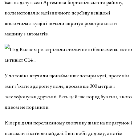
їхав на дачу в селі Артемівка Бориспільського району,
коли неподалік залізничного переїзду невідомі
вискочила з кущів і почали впритул розстрілювати
машину з автоматів.
У чоловіка влучили щонайменше чотири кулі, проте він
зміг з’їхати з дороги у поле, проїхав ще 300 метрів і
зателефонував дружині. Весь цей час поряд був син, якого
дивом не поранили.
Кілери дали переляканому хлопчику шанс на порятунок і
наказали тікати якнайдалі. І він побіг додому, а потім