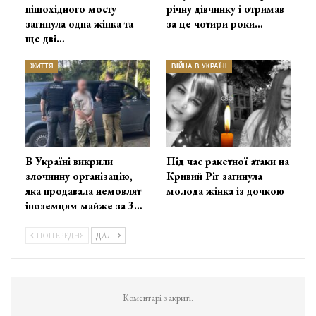
пішохідного мосту
річну дівчинку і отримав
загинула одна жінка та
за це чотири роки…
ще дві…
ЖИТТЯ
ВІЙНА В УКРАЇНІ
В Україні викрили
Під час ракетної атаки на
злочинну організацію,
Кривий Ріг загинула
яка продавала немовлят
молода жінка із дочкою
іноземцям майже за 3…
ПОПЕРЕДНЯ
ДАЛІ
Коментарі закриті.