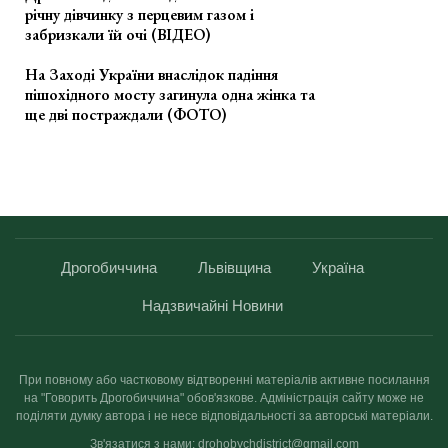
річну дівчинку з перцевим газом і
забризкали їй очі (ВІДЕО)
На Заході України внаслідок падіння
пішохідного мосту загинула одна жінка та
ще дві постраждали (ФОТО)
Дрогобиччина
Львівщина
Україна
Надзвичайні Новини
При повному або частковому відтворенні матеріалів активне посилання
на "Говорить Дрогобиччина" обов'язкове. Адміністрація сайту може не
поділяти думку автора і не несе відповідальності за авторські матеріали.
Зв'язатися з нами: drohobychdistrict@gmail.com