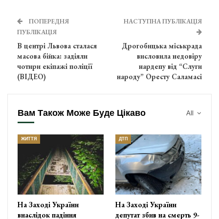
ПОПЕРЕДНЯ
НАСТУПНА ПУБЛІКАЦІЯ
ПУБЛІКАЦІЯ
В центрі Львова сталася
Дрогобицька міськрада
масова бійка: задіяли
висловила недовіру
чотири екіпажі поліції
нардепу від “Слуги
(ВІДЕО)
народу” Оресту Саламасі
Вам Також Може Буде Цікаво
All
ЖИТТЯ
ДТП
На Заході України
На Заході України
внаслідок падіння
депутат збив на смерть 9-