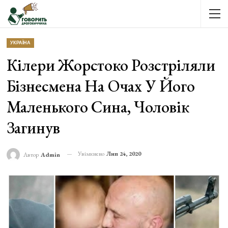
УКРАЇНА
Кілери Жорстоко Розстріляли
Бізнесмена На Очах У Його
Маленького Сина, Чоловік
Загинув
Увімкнено
Лип 24, 2020
Автор
Admin