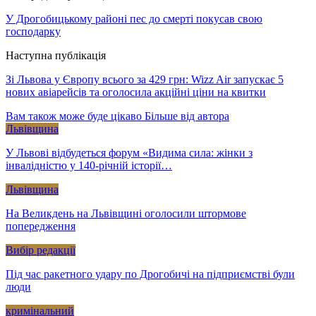
У Дрогобицькому районі пес до смерті покусав свою
господарку
Наступна публікація
Зі Львова у Європу всього за 429 грн: Wizz Air запускає 5
нових авіарейсів та оголосила акційні ціни на квитки
Вам також може буде цікаво
Більше від автора
Львівщина
У Львові відбудеться форум «Видима сила: жінки з
інвалідністю у 140-річній історії…
Львівщина
На Великдень на Львівщині оголосили штормове
попередження
Вибір редакції
Під час ракетного удару по Дрогобичі на підприємстві були
люди
кримінальний