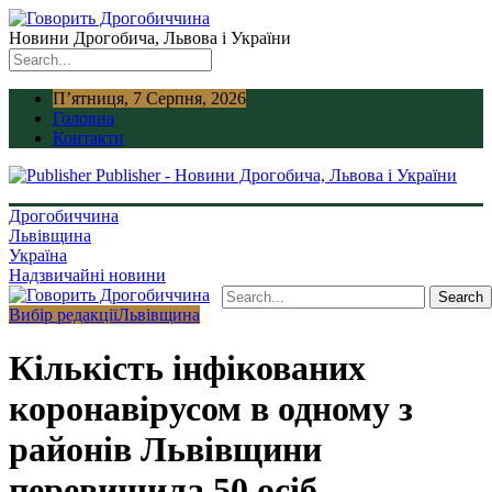
Новини Дрогобича, Львова і України
П’ятниця, 7 Серпня, 2026
Головна
Контакти
Publisher - Новини Дрогобича, Львова і України
Дрогобиччина
Львівщина
Україна
Надзвичайні новини
Вибір редакції
Львівщина
Кількість інфікованих
коронавірусом в одному з
районів Львівщини
перевищила 50 осіб