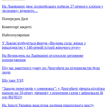
На Львівщині двоє поліцейських побили 27-річного хлопця у
лісопарку: відкрито…
Попередня
Далі
Коментарі закриті.
Найпопулярніше
У Львові відбудеться форум «Видима сила: жінки з
інвалідністю у 140-річній історії жіночого руху»
На Великдень на Львівщині оголосили штормове
попередження
Під час ракетного удару по Дрогобичі на підприємстві були
люди
Що таке УЗД
“Заради переглядів у сомережах”: у Дрогобичі дівчата-підлітки
напали на 10-річну дівчинку з перцевим газом і забризкали їй
очі (ВІДЕО)
На Заході України внаслідок падіння пішохідного мосту