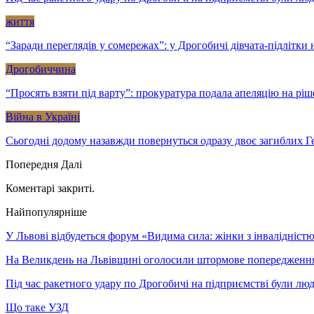
життя
“Заради переглядів у сомережах”: у Дрогобичі дівчата-підлітк
Дрогобиччина
“Просять взяти під варту”: прокуратура подала апеляцію на рі
Війна в Україні
Сьогодні додому назавжди повернуться одразу двоє загиблих Ге
Попередня
Далі
Коментарі закриті.
Найпопулярніше
У Львові відбудеться форум «Видима сила: жінки з інвалідністю 
На Великдень на Львівщині оголосили штормове попередженн
Під час ракетного удару по Дрогобичі на підприємстві були лю
Що таке УЗД