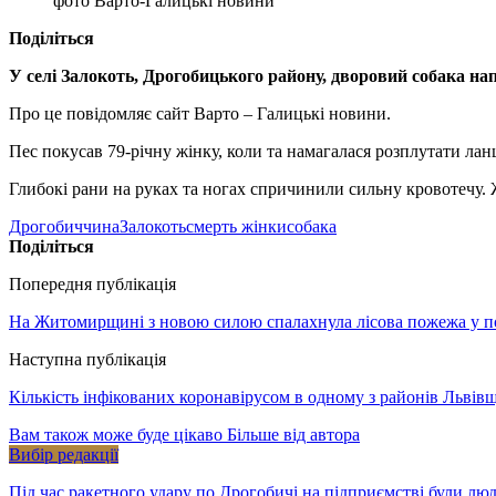
фото Варто-Галицькі новини
Поділіться
У селі Залокоть, Дрогобицького району, дворовий собака нап
Про це повідомляє сайт Варто – Галицькі новини.
Пес покусав 79-річну жінку, коли та намагалася розплутати лан
Глибокі рани на руках та ногах спричинили сильну кровотечу. 
Дрогобиччина
Залокоть
смерть жінки
собака
Поділіться
Попередня публікація
На Житомирщині з новою силою спалахнула лісова пожежа у пов
Наступна публікація
Кількість інфікованих коронавірусом в одному з районів Львів
Вам також може буде цікаво
Більше від автора
Вибір редакції
Під час ракетного удару по Дрогобичі на підприємстві були лю