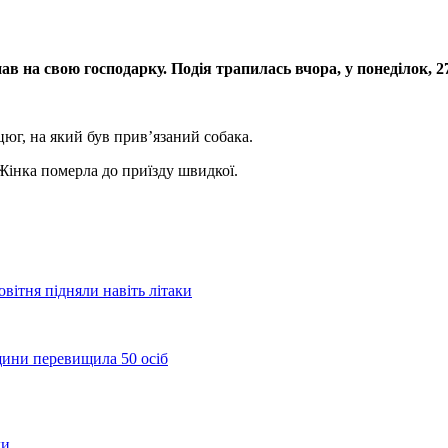
ав на свою господарку. Подія трапилась вчора, у понеділок, 2
цюг, на який був прив’язаний собака.
Жінка померла до приїзду швидкої.
ітня підняли навіть літаки
щини перевищила 50 осіб
ди