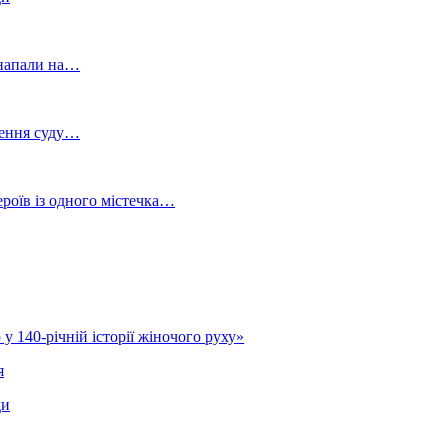
и напали на…
шення суду…
роїв із одного містечка…
у 140-річній історії жіночого руху»
я
ди