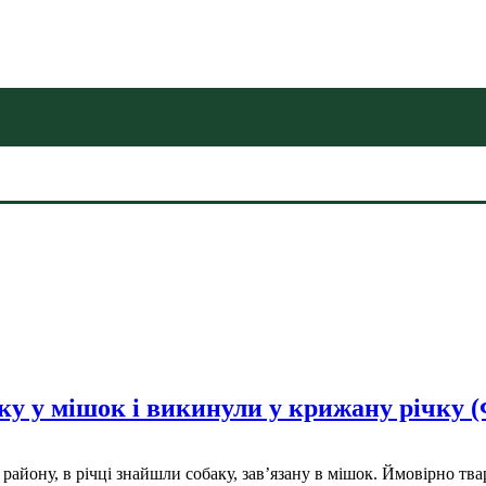
ку у мішок і викинули у крижану річку
о району, в річці знайшли собаку, зав’язану в мішок. Ймовірно 