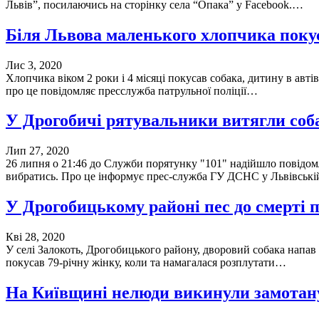
Львів”, посилаючись на сторінку села “Опака” y Facebook.…
Біля Львова маленького хлопчика покус
Лис 3, 2020
Хлопчика віком 2 роки і 4 місяці покусав собака, дитину в авті
про це повідомляє пресслужба патрульної поліції…
У Дрогобичі рятувальники витягли соба
Лип 27, 2020
26 липня о 21:46 до Служби порятунку "101" надійшло повідомл
вибратись. Про це інформує прес-служба ГУ ДСНС у Львівськ
У Дрогобицькому районі пес до смерті 
Кві 28, 2020
У селі Залокоть, Дрогобицького району, дворовий собака напав 
покусав 79-річну жінку, коли та намагалася розплутати…
На Київщині нелюди викинули замотану