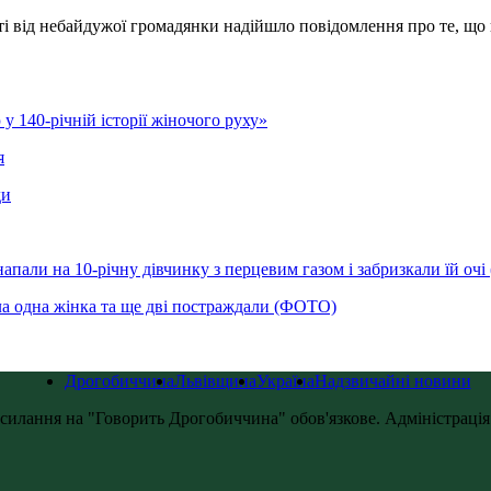
і від небайдужої громадянки надійшло повідомлення про те, що н
у 140-річній історії жіночого руху»
я
ди
напали на 10-річну дівчинку з перцевим газом і забризкали їй оч
ла одна жінка та ще дві постраждали (ФОТО)
Дрогобиччина
Львівщина
Україна
Надзвичайні новини
силання на "Говорить Дрогобиччина" обов'язкове. Адміністрація с