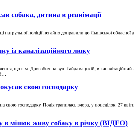
ав собака, дитина в реанімації
вці патрульної поліції негайно доправили до Львівської обласної
ку із каналізаційного люку
ення, що в м. Дрогобич на вул. Гайдамацькій, в каналізаційний
ій…
покусав свою господарку
на свою господарку. Подія трапилась вчора, у понеділок, 27 квіт
 в мішок живу собаку в річку (ВІДЕО)