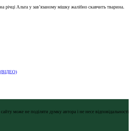
а річці Альта у зав’язаному мішку жалібно скавчить тварина.
і (ВІДЕО)
айту може не поділяти думку автора і не несе відповідальності