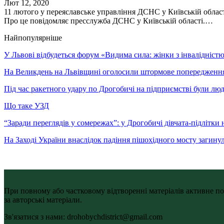
Лют 12, 2020
11 лютого у переяславське управління ДСНС у Київській област
Про це повідомляє пресслужба ДСНС у Київській області.…
Найпопулярніше
У Львові відбудеться форум «Видима сила: жінки з інвалідністю 
На Великдень на Львівщині оголосили штормове попередженн
Під час ракетного удару по Дрогобичі на підприємстві були лю
Що таке УЗД
“Заради переглядів у сомережах”: у Дрогобичі дівчата-підлітки 
На Заході України внаслідок падіння пішохідного мосту загину
При повному або частковому відтворенні матеріалів активне по
за авторські матеріали.
Зв'язатися з нами: drohobychdistrict@gmail.com