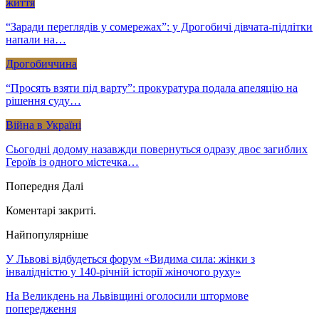
життя
“Заради переглядів у сомережах”: у Дрогобичі дівчата-підлітки
напали на…
Дрогобиччина
“Просять взяти під варту”: прокуратура подала апеляцію на
рішення суду…
Війна в Україні
Сьогодні додому назавжди повернуться одразу двоє загиблих
Героїв із одного містечка…
Попередня
Далі
Коментарі закриті.
Найпопулярніше
У Львові відбудеться форум «Видима сила: жінки з
інвалідністю у 140-річній історії жіночого руху»
На Великдень на Львівщині оголосили штормове
попередження