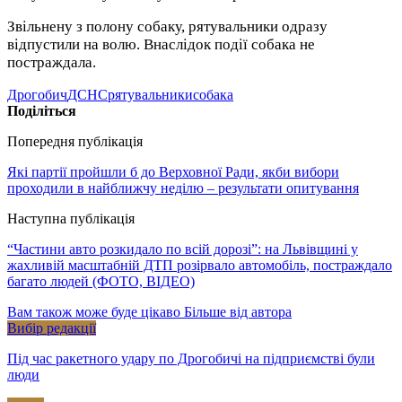
Звільнену з полону собаку, рятувальники одразу
відпустили на волю. Внаслідок події собака не
постраждала.
Дрогобич
ДСНС
рятувальники
собака
Поділіться
Попередня публікація
Які партії пройшли б до Верховної Ради, якби вибори
проходили в найближчу неділю – результати опитування
Наступна публікація
“Частини авто розкидало по всій дорозі”: на Львівщині у
жахливій масштабній ДТП розірвало автомобіль, постраждало
багато людей (ФОТО, ВІДЕО)
Вам також може буде цікаво
Більше від автора
Вибір редакції
Під час ракетного удару по Дрогобичі на підприємстві були
люди