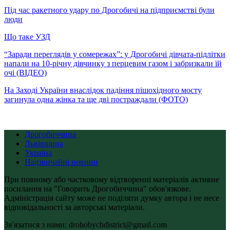
Під час ракетного удару по Дрогобичі на підприємстві були
люди
Що таке УЗД
“Заради переглядів у сомережах”: у Дрогобичі дівчата-підлітки
напали на 10-річну дівчинку з перцевим газом і забризкали їй
очі (ВІДЕО)
На Заході України внаслідок падіння пішохідного мосту
загинула одна жінка та ще дві постраждали (ФОТО)
Дрогобиччина
Львівщина
Україна
Надзвичайні новини
При повному або частковому відтворенні матеріалів активне
посилання на "Говорить Дрогобиччина" обов'язкове.
Адміністрація сайту може не поділяти думку автора і не несе
відповідальності за авторські матеріали.
Зв'язатися з нами: drohobychdistrict@gmail.com