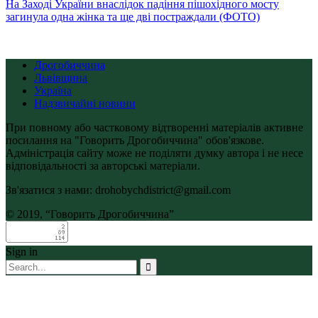
На Заході України внаслідок падіння пішохідного мосту
загинула одна жінка та ще дві постраждали (ФОТО)
Дрогобиччина
Львівщина
Україна
Надзвичайні новини
При повному або частковому відтворенні матеріалів активне
посилання на "Говорить Дрогобиччина" обов'язкове.
Адміністрація сайту може не поділяти думку автора і не несе
відповідальності за авторські матеріали.
Зв'язатися з нами: drohobychdistrict@gmail.com
© 2019, “Говорить Дрогобиччина”
Sign in