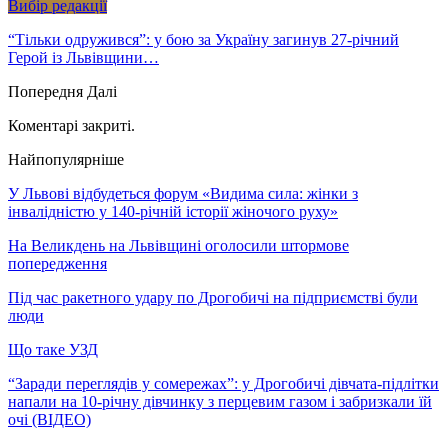
Вибір редакції
“Тільки одружився”: у бою за Україну загинув 27-річний
Герой із Львівщини…
Попередня
Далі
Коментарі закриті.
Найпопулярніше
У Львові відбудеться форум «Видима сила: жінки з
інвалідністю у 140-річній історії жіночого руху»
На Великдень на Львівщині оголосили штормове
попередження
Під час ракетного удару по Дрогобичі на підприємстві були
люди
Що таке УЗД
“Заради переглядів у сомережах”: у Дрогобичі дівчата-підлітки
напали на 10-річну дівчинку з перцевим газом і забризкали їй
очі (ВІДЕО)