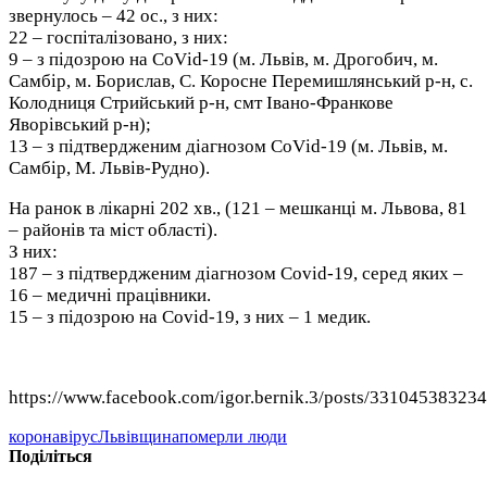
звернулось – 42 ос., з них:
22 – госпіталізовано, з них:
9 – з підозрою на CоVіd-19 (м. Львів, м. Дрогобич, м.
Самбір, м. Борислав, С. Коросне Перемишлянський р-н, с.
Колодниця Стрийський р-н, смт Івано-Франкове
Яворівський р-н);
13 – з підтвердженим діагнозом CоVіd-19 (м. Львів, м.
Самбір, М. Львів-Рудно).
На ранок в лікарні 202 хв., (121 – мешканці м. Львова, 81
– районів та міст області).
З них:
187 – з підтвердженим діагнозом Covid-19, серед яких –
16 – медичні працівники.
15 – з підозрою на Covid-19, з них – 1 медик.
https://www.facebook.com/igor.bernik.3/posts/33104538323
коронавірус
Львівщина
померли люди
Поділіться