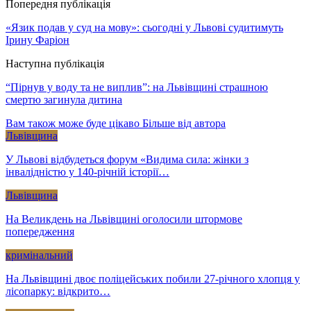
Попередня публікація
«Язик подав у суд на мову»: сьогодні у Львові судитимуть
Ірину Фаріон
Наступна публікація
“Пірнув у воду та не виплив”: на Львівщині страшною
смертю загинула дитина
Вам також може буде цікаво
Більше від автора
Львівщина
У Львові відбудеться форум «Видима сила: жінки з
інвалідністю у 140-річній історії…
Львівщина
На Великдень на Львівщині оголосили штормове
попередження
кримінальний
На Львівщині двоє поліцейських побили 27-річного хлопця у
лісопарку: відкрито…