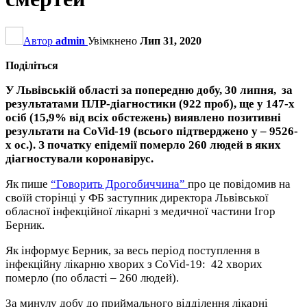
Автор
admin
Увімкнено
Лип 31, 2020
Поділіться
У Львівській області за попередню добу, 30 липня, за
результатами ПЛР-діагностики (922 проб), ще у 147-х
осіб (15,9% від всіх обстежень) виявлено позитивні
результати на CoVid-19 (всього підтверджено у – 9526-
х ос.). З початку епідемії померло 260 людей в яких
діагностували коронавірус.
Як пише
“Говорить Дрогобиччина”
про це повідомив на
своїй сторінці у ФБ заступник директора Львівської
обласної інфекційної лікарні з медичної частини Ігор
Берник.
Як інформує Берник, за весь період поступлення в
інфекційну лікарню хворих з CoVid-19:
42 хворих
померло (по області – 260 людей).
За минулу добу до приймального відділення лікарні