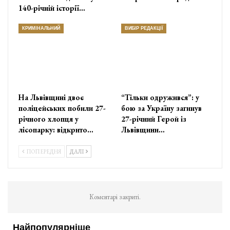
140-річній історії…
КРИМІНАЛЬНИЙ
ВИБІР РЕДАКЦІЇ
На Львівщині двоє
“Тільки одружився”: у
поліцейських побили 27-
бою за Україну загинув
річного хлопця у
27-річний Герой із
лісопарку: відкрито…
Львівщини…
ПОПЕРЕДНЯ
ДАЛІ
Коментарі закриті.
Найпопулярніше