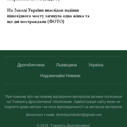
На Заході України внаслідок падіння
пішохідного мосту загинула одна жінка та
ще дві постраждали (ФОТО)
Дрогобиччина
Львівщина
Україна
Надзвичайні Новини
При повному або частковому відтворенні матеріалів активне посилання
на "Говорить Дрогобиччина" обов'язкове. Адміністрація сайту може не
поділяти думку автора і не несе відповідальності за авторські матеріали.
Зв'язатися з нами: drohobychdistrict@gmail.com
© 2019, “Говорить Дрогобиччина”