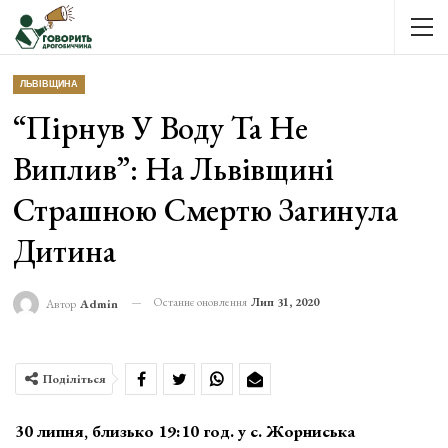
ЛЬВІВЩИНА
“Пірнув У Воду Та Не
Виплив”: На Львівщині
Страшною Смертю Загинула
Дитина
Останнє оновлення
Лип 31, 2020
Автор
Admin
Поділіться
30 липня, близько 19:10 год. у с. Жорниська