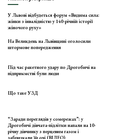
У Львові відбудеться форум «Видима сила:
жінки з інвалідністю у 140-річній історії
жіночого руху»
На Великдень на Львівщині оголосили
штормове попередження
Під час ракетного удару по Дрогобичі на
підприємстві були люди
Що таке УЗД
“Заради переглядів у сомережах”: у
Дрогобичі дівчата-підлітки напали на 10-
річну дівчинку з перцевим газом і
забризкали їй очі (ВІДЕО)