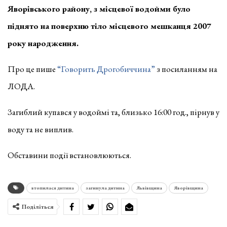
Яворівського району, з місцевої водойми було
піднято на поверхню тіло місцевого мешканця 2007
року народження.
Про це пише
“Говорить Дрогобиччина”
з посиланням на
ЛОДА.
Загиблий купався у водоймі та, близько 16:00 год., пірнув у
воду та не виплив.
Обставини події встановлюються.
втопилася дитина
загинула дитина
Львівщина
Яворівщина
Поділіться