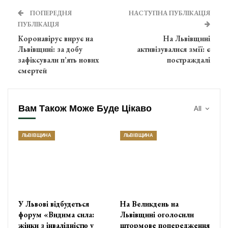
ПОПЕРЕДНЯ
НАСТУПНА ПУБЛІКАЦІЯ
ПУБЛІКАЦІЯ
Коронавірус вирує на
На Львівщині
Львівщині: за добу
активізувалися змії: є
зафіксували п’ять нових
постраждалі
смертей
Вам Також Може Буде Цікаво
All
ЛЬВІВЩИНА
ЛЬВІВЩИНА
У Львові відбудеться
На Великдень на
форум «Видима сила:
Львівщині оголосили
жінки з інвалідністю у
штормове попередження