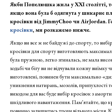
Якби Попелюшка жила у ХХІ столітті, то 
якщо вона була б одягнута у шикарне пла
кросівки від JimmyСhoo чи AirJordan. 
кросівки
, ми розкажемо нижче.
Якщо ви все ж не байдужі до спорту, то вибі
кросівки для спорту виготовляють максима
була пружною, легко згиналась, не мала висо
ходьбі чи бігу ви не відчували кожну виїмку ч
виготовлені, повинен бути максимально «диха
уникнення натирань, мозолів, припухлості т
виходом для вас буде вибір кросівок з амор
шкідливого навантаження. Пам’ятайте, що к
повинно залишитись трохи вільного місця. Кр