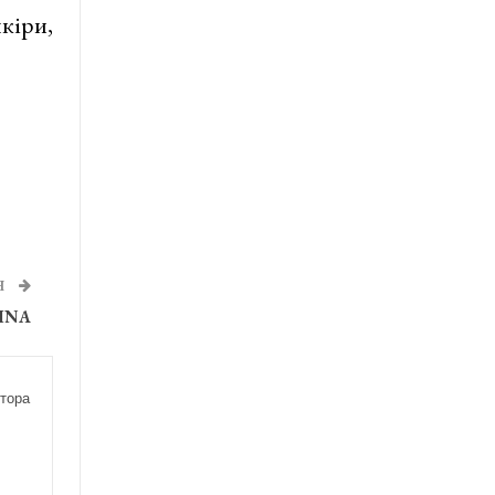
кіри,
Я
TINA
тора