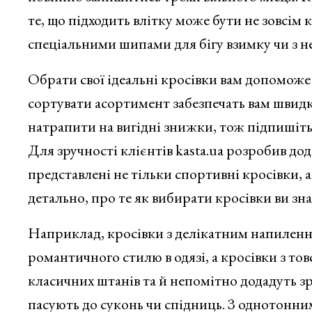
те, що підходить влітку може бути не зовсім
спеціальними шипами для бігу взимку чи з 
Обрати свої ідеальні кросівки вам допоможе 
сортувати асортимент забезпечать вам швидк
натрапити на вигідні знижки, тож підпишітьс
Для зручності клієнтів kasta.ua розробив дод
представлені не тільки спортивні кросівки, 
детально, про те як вибирати кросівки ви зн
Наприклад, кросівки з делікатним напиленн
романтичного стилю в одязі, а кросівки з т
класичних штанів та й непомітно додадуть з
пасують до суконь чи спідниць. З однотонни