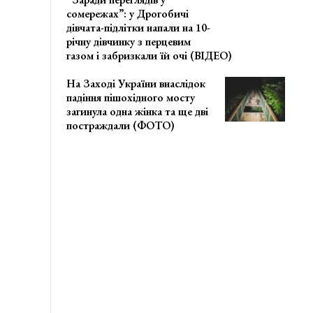
сомережах”: у Дрогобичі
дівчата-підлітки напали на 10-
річну дівчинку з перцевим
газом і забризкали їй очі (ВІДЕО)
На Заході України внаслідок
падіння пішохідного мосту
загинула одна жінка та ще дві
постраждали (ФОТО)