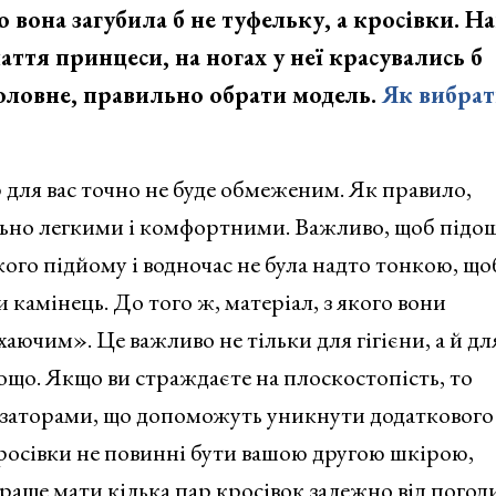
вона загубила б не туфельку, а кросівки. На
ття принцеси, на ногах у неї красувались б
Головне, правильно обрати модель.
Як вибрат
р для вас точно не буде обмеженим. Як правило,
льно легкими і комфортними. Важливо, щоб підо
кого підйому і водночас не була надто тонкою, що
и камінець. До того ж, матеріал, з якого вони
ючим». Це важливо не тільки для гігієни, а й дл
ощо. Якщо ви страждаєте на плоскостопість, то
тизаторами, що допоможуть уникнути додаткового
росівки не повинні бути вашою другою шкірою,
аще мати кілька пар кросівок залежно від погоди