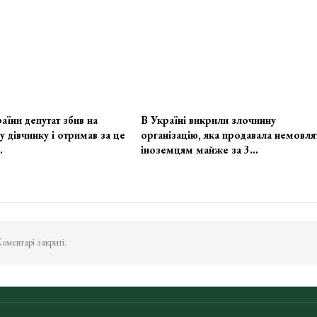
аїни депутат збив на
В Україні викрили злочинну
у дівчинку і отримав за це
організацію, яка продавала немовля
…
іноземцям майже за 3…
оментарі закриті.