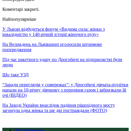
Коментарі закриті.
Найпопулярніше
У Львові відбудеться форум «Видима сила: жінки з
інвалідністю у 140-річній історії жіночого руху»
На Великдень на Львівщині оголосили штормове
попередження
Під час ракетного удару по Дрогобичі на підприємстві були
люди
Що таке УЗД
“Заради переглядів у сомережах”: у Дрогобичі дівчата-підлітки
напали на 10-річну дівчинку з перцевим газом і забризкали їй
очі (ВІДЕО)
На Заході України внаслідок падіння пішохідного мосту
загинула одна жінка та ще дві постраждали (ФОТО)
Дрогобиччина