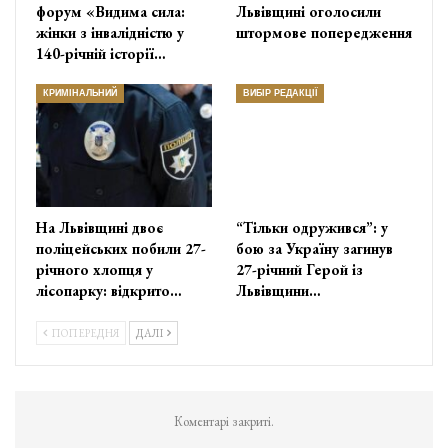
форум «Видима сила:
Львівщині оголосили
жінки з інвалідністю у
штормове попередження
140-річній історії…
КРИМІНАЛЬНИЙ
ВИБІР РЕДАКЦІЇ
На Львівщині двоє
“Тільки одружився”: у
поліцейських побили 27-
бою за Україну загинув
річного хлопця у
27-річний Герой із
лісопарку: відкрито…
Львівщини…
ПОПЕРЕДНЯ
ДАЛІ
Коментарі закриті.