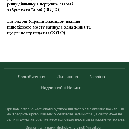
річну дівчинку з перцевим газом і
забризкали їй очі (ВІДЕО)
На Заході України внаслідок падіння
пішохідного мосту загинула одна жінка та
ще дві постраждали (ФОТО)
Дрогобиччина
Львівщина
Україна
Надзвичайні Новини
При повному або частковому відтворенні матеріалів активне посилання
на "Говорить Дрогобиччина" обов'язкове. Адміністрація сайту може не
поділяти думку автора і не несе відповідальності за авторські матеріали.
Зв'язатися з нами: drohobychdistrict@gmail.com