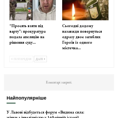
“Просять взяти під
Сьогодні додому
варту”: прокуратура
назавжди повернуться
подала апеляцію на
одразу двоє загиблих
рішення суду…
Героїв із одного
містечка…
ПОПЕРЕДНЯ
ДАЛІ
Коментарі закриті.
Найпопулярніше
У Львові відбудеться форум «Видима сила:
жінки з інвалідністю у 140-річній історії