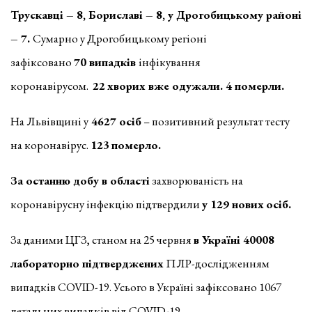
Трускавці – 8, Бориславі – 8, у Дрогобицькому районі
– 7.
Сумарно у Дрогобицькому регіоні
зафіксовано
70 випадків
інфікування
коронавірусом.
22
хворих вже одужали. 4 померли.
На Львівщині у
4627 осіб
– позитивний результат тесту
на коронавірус.
123
померло.
За останню добу в області
захворюваність на
коронавірусну інфекцію підтвердили
у 129 нових
осіб.
За даними ЦГЗ, станом на 25 червня
в Україні 40008
лабораторно підтверджених
ПЛР-дослідженням
випадків COVID-19. Усього в Україні зафіксовано 1067
летальних випадків від COVID-19.