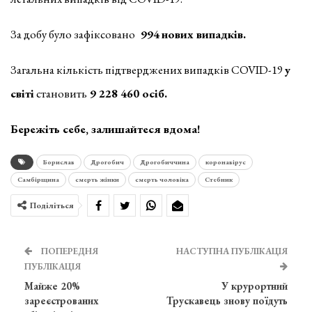
За добу було зафіксовано
994
нових випадків.
Загальна кількість підтверджених випадків COVID-19
у
світі
становить
9 228 460
осіб.
Бережіть себе, залишайтеся вдома!
Борислав
Дрогобич
Дрогобиччина
коронавірус
Самбірщина
смерть жінки
смерть чоловіка
Стебник
Поділіться
ПОПЕРЕДНЯ
НАСТУПНА ПУБЛІКАЦІЯ
ПУБЛІКАЦІЯ
Майже 20%
У крурортний
зареєстрованих
Трускавець знову поїдуть