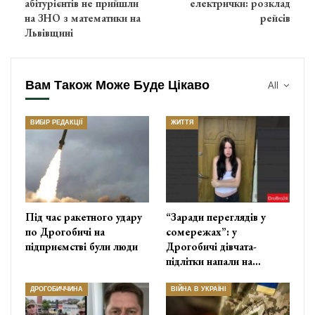
абітурієнтів не прийшли
електрички: розклад
на ЗНО з математики на
рейсів
Львівщині
Вам Також Може Буде Цікаво
All
ВИБІР РЕДАКЦІЇ
ЖИТТЯ
Під час ракетного удару
“Заради переглядів у
по Дрогобичі на
сомережах”: у
підприємстві були люди
Дрогобичі дівчата-
підлітки напали на…
ДРОГОБИЧЧИНА
ВІЙНА В УКРАЇНІ