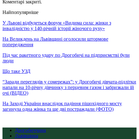
Коментарі закриті.
Найпопулярніше
У Львові відбудеться форум «Видима сила: жінки з
інвалідністю у 140-річній історії жіночого руху»
На Великдень на Львівщині оголосили штормове
попередження
Під час ракетного удару по Дрогобичі на підприємстві були
люди
Що таке УЗД
“Заради переглядів у сомережах”: у Дрогобичі дівчата-підлітки
напали на 10-річну дівчинку з перцевим газом і забризкали їй
очі (ВІДЕО)
На Заході України внаслідок падіння пішохідного мосту
загинула одна жінка та ще дві постраждали (ФОТО)
Дрогобиччина
Львівщина