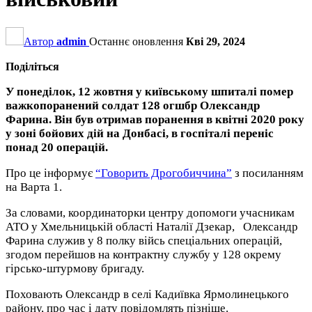
Автор
admin
Останнє оновлення
Кві 29, 2024
Поділіться
У понеділок, 12 жовтня у київському шпиталі помер
важкопоранений солдат 128 огшбр Олександр
Фарина. Він був отримав поранення в квітні 2020 року
у зоні бойових дій на Донбасі, в госпіталі переніс
понад 20 операцій.
Про це інформує
“Говорить Дрогобиччина”
з посиланням
на Варта 1.
За словами, координаторки центру допомоги учасникам
АТО у Хмельницькій області Наталії Дзекар, Олександр
Фарина служив у 8 полку війсь спеціальних операцій,
згодом перейшов на контрактну службу у 128 окрему
гірсько-штурмову бригаду.
Поховають Олександр в селі Кадиївка Ярмолинецького
району, про час і дату повідомлять пізніше.