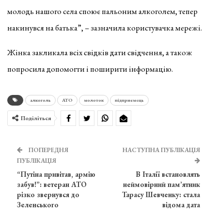
молодь нашого села споює пальоним алкоголем, тепер
накинувся на батька”, – зазначила користувачка мережі.
Жінка закликала всіх свідків дати свідчення, а також
попросила допомогти і поширити інформацію.
алкоголь
АТО
молоток
підприємець
Поділіться
ПОПЕРЕДНЯ
НАСТУПНА ПУБЛІКАЦІЯ
ПУБЛІКАЦІЯ
“Путіна привітав, армію
В Італії встановлять
забув!”: ветеран АТО
неймовірний пам’ятник
різко звернувся до
Тарасу Шевченку: стала
Зеленського
відома дата