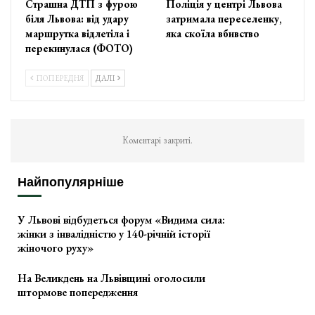
Страшна ДТП з фурою
Поліція у центрі Львова
біля Львова: від удару
затримала переселенку,
маршрутка відлетіла і
яка скоїла вбивство
перекинулася (ФОТО)
ПОПЕРЕДНЯ
ДАЛІ
Коментарі закриті.
Найпопулярніше
У Львові відбудеться форум «Видима сила:
жінки з інвалідністю у 140-річній історії
жіночого руху»
На Великдень на Львівщині оголосили
штормове попередження