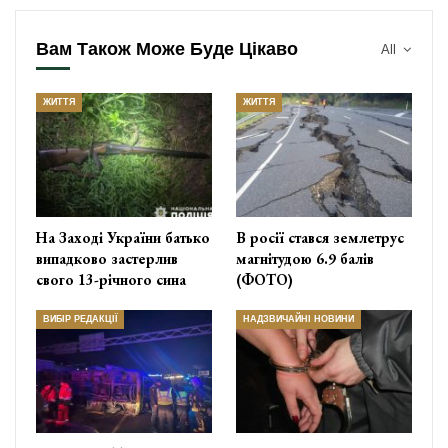
Вам Також Може Буде Цікаво
All
ЖИТТЯ
ЖИТТЯ
На Заході України батько
В росії стався землетрус
випадково застерлив
магнітудою 6.9 балів
свого 13-річного сина
(ФОТО)
ВИБІР РЕДАКЦІЇ
НАДЗВИЧАЙНІ НОВИНИ