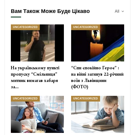
Вам Також Може Буде Цікаво
All
UNCATEGORIZED
UNCATEGORIZED
На українському пункті
“Спи спокійно Героє” :
пропуску “Смільниця”
на війні загинув 22-річний
митник вимагав хабаря
воїн з Львівщини
за…
(ФОТО)
UNCATEGORIZED
UNCATEGORIZED