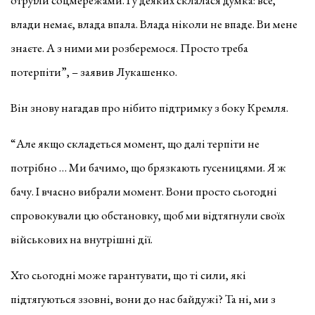
влади немає, влада впала. Влада ніколи не впаде. Ви мене
знаєте. А з ними ми розберемося. Просто треба
потерпіти”, – заявив Лукашенко.
Він знову нагадав про нібито підтримку з боку Кремля.
“Але якщо складеться момент, що далі терпіти не
потрібно … Ми бачимо, що брязкають гусеницями. Я ж
бачу. І вчасно вибрали момент. Вони просто сьогодні
спровокували цю обстановку, щоб ми відтягнули своїх
військових на внутрішні дії.
Хто сьогодні може гарантувати, що ті сили, які
підтягуються ззовні, вони до нас байдужі? Та ні, ми з