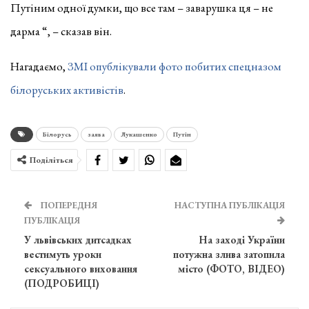
Путіним одної думки, що все там – заварушка ця – не
дарма “, – сказав він.
Нагадаємо,
ЗМІ опублікували фото побитих спецназом
білоруських активістів
.
Білорусь
заява
Лукашенко
Путін
Поділіться
ПОПЕРЕДНЯ
НАСТУПНА ПУБЛІКАЦІЯ
ПУБЛІКАЦІЯ
У львівських дитсадках
На заході України
вестимуть уроки
потужна злива затопила
сексуального виховання
місто (ФОТО, ВІДЕО)
(ПОДРОБИЦІ)