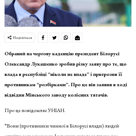
Поділіться
Обраний на чергову каденцію президент Білорусі
Олександр Лукашенко зробив різку заяву про те, що
влада в республіці “ніколи не впаде” і пригрозив її
противникам “розбірками”. Про це він заявив в ході
відвідин Мінського заводу колісних тягачів.
Про це повідомляє УНІАН.
“Вони (противники чинної в Білорусі влади) людей
отруїли соцмережами. І у деяких склалася думка: все,