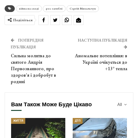
війна на сході
рос загиблі
Сергій Михальчук
Поділіться
ПОПЕРЕДНЯ
НАСТУПНА ПУБЛІКАЦІЯ
ПУБЛІКАЦІЯ
Сильна молитва до
Аномальне потепління: в
святого Андрія
Україні очікується до
Первозванного, про
+13° тепла
здоров’я і добробут в
родині
Вам Також Може Буде Цікаво
All
ЖИТТЯ
ДТП