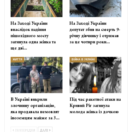
На Заході України
На Заході України
внаслідок падіння
депутат збив на смерть 9-
пішохідного мосту
річну дівчинку і отримав
загинула одна жінка та
за це чотири роки…
ще дві…
ЖИТТЯ
ВІЙНА В УКРАЇНІ
В Україні викрили
Під час ракетної атаки на
злочинну організацію,
Кривий Ріг загинула
яка продавала немовлят
молода жінка із дочкою
іноземцям майже за 3…
ПОПЕРЕДНЯ
ДАЛІ