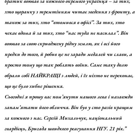
братик воював за кожного окремого українця – за тих,
хто щоранку з тремтінням читає зведення з фронту, а
також за тих, хто “втомився в офісі”. За тих, хто
чекає вдома й за тих, хто “нас туда нє пасилал”. Він
воював за свою скривджену рідну землю, як і всі його
предки до того, й робив це не заради медалей чи слави, а
просто тому що так роблять воїни. Саме таку долю
обрали собі НАЙКРАЩІ з людей, і їх ніхто не переконає,
що це було хибне рішення.
Сьогодні я прошу вас пом’янути нашого лева і назавжди
запам’ятати його обличчя. Він був у сто разів кращим
за кожного з нас. Сергій Михальчук, національний
гвардієць, Бригада швидкого реагування НГУ. 21 рік.”