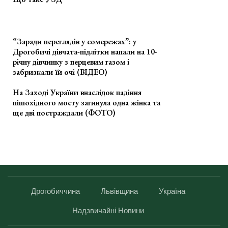
“Заради переглядів у сомережах”: у
Дрогобичі дівчата-підлітки напали на 10-
річну дівчинку з перцевим газом і
забризкали їй очі (ВІДЕО)
На Заході України внаслідок падіння
пішохідного мосту загинула одна жінка та
ще дві постраждали (ФОТО)
Дрогобиччина
Львівщина
Україна
Надзвичайні Новини