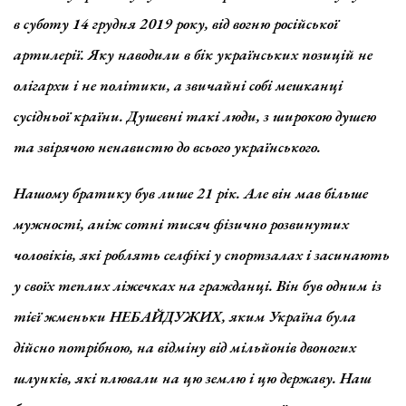
в суботу 14 грудня 2019 року, від вогню російської
артилерії. Яку наводили в бік українських позицій не
олігархи і не політики, а звичайні собі мешканці
сусідньої країни. Душевні такі люди, з широкою душею
та звірячою ненавистю до всього українського.
Нашому братику був лише 21 рік. Але він мав більше
мужності, аніж сотні тисяч фізично розвинутих
чоловіків, які роблять селфікі у спортзалах і засинають
у своїх теплих ліжечках на гражданці. Він був одним із
тієї жменьки НЕБАЙДУЖИХ, яким Україна була
дійсно потрібною, на відміну від мільйонів двоногих
шлунків, які плювали на цю землю і цю державу. Наш