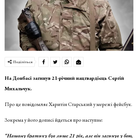
Поділіться
На Донбасі загинув 21-річний нацгвардієць Сергій
Михальчук.
Про це повідомляє Харитін Старський у мережі фейсбук.
Зокрема у його дописі йдеться про наступне:
“Нашому братику був лише 21 рік, але він загинув у бою,