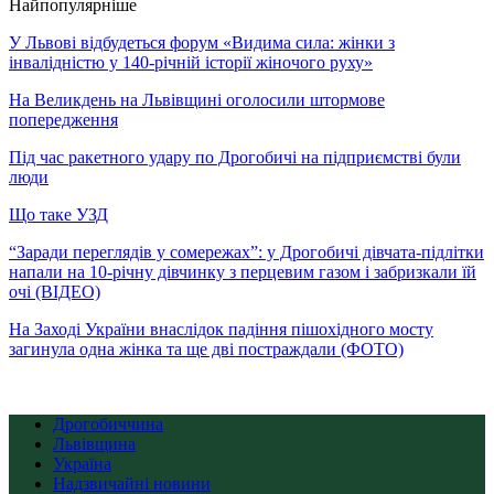
Найпопулярніше
У Львові відбудеться форум «Видима сила: жінки з
інвалідністю у 140-річній історії жіночого руху»
На Великдень на Львівщині оголосили штормове
попередження
Під час ракетного удару по Дрогобичі на підприємстві були
люди
Що таке УЗД
“Заради переглядів у сомережах”: у Дрогобичі дівчата-підлітки
напали на 10-річну дівчинку з перцевим газом і забризкали їй
очі (ВІДЕО)
На Заході України внаслідок падіння пішохідного мосту
загинула одна жінка та ще дві постраждали (ФОТО)
Дрогобиччина
Львівщина
Україна
Надзвичайні новини