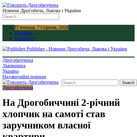
Новини Дрогобича, Львова і України
П’ятниця, 7 Серпня, 2026
Головна
Контакти
Publisher - Новини Дрогобича, Львова і України
Дрогобиччина
Львівщина
Україна
Надзвичайні новини
Дрогобиччина
На Дрогобиччині 2-річний
хлопчик на самоті став
заручником власної
квартири