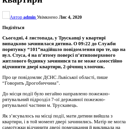
Автор
admin
Увімкнено
Лис 4, 2020
Поділіться
Сьогодні, 4 листопада, у Трускавці у квартирі
випадково зачинилася дитина. О 09:22 до Служби
порятунку “101”надійшло повідомлення про те, що на
вул. Стуса, 4 на п’ятому поверсі п’ятиповерхового
житлового будинку зачинився та не може самостійно
відчинити двері квартири, 2-річниц хлопчик.
Про це повідомляє ДСНС Львіської області, пише
“Говорить Дрогобиччина”.
До місця події було негайно направлено пожежно-
рятувальний підрозділ 7-ої державної пожежно-
рятувальної частини м. Трускавець.
Як з’ясувалось на місці події, мати дитини вийшла з
квартири, і в той момент двері зачинились. Матір не могла
самотужки відчинити двері помешкання й викликала на