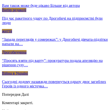
Вам також може буде цікаво
Більше від автора
Вибір редакції
Під час ракетного удару по Дрогобичі на підприємстві були
люди
життя
“Заради переглядів у сомережах”: у Дрогобичі дівчата-підлітки
напали на…
Дрогобиччина
“Просять взяти під варту”: прокуратура подала апеляцію на
рішення суду…
Війна в Україні
Сьогодні додому назавжди повернуться одразу двоє загиблих
Героїв із одного містечка…
Попередня
Далі
Коментарі закриті.