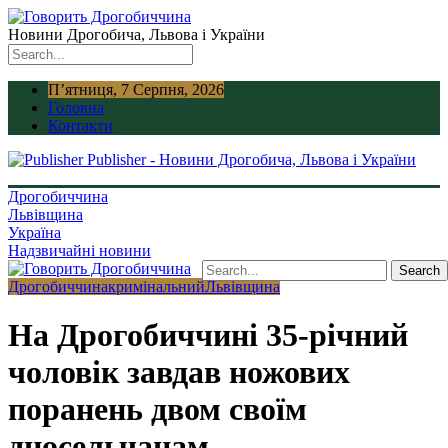
Новини Дрогобича, Львова і України
П’ятниця, 7 Серпня, 2026
Головна
Контакти
Publisher - Новини Дрогобича, Львова і України
Дрогобиччина
Львівщина
Україна
Надзвичайні новини
Дрогобиччина
кримінальний
Львівщина
На Дрогобиччині 35-річний
чоловік завдав ножових
поранень двом своїм
дносельчанам