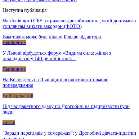
Наступна публікація
На Львівщині СБУ затримали дрогобичанина, який допомагав
ухилянтам виїхати закордон (ФОТО)
Вам також може буде цікаво
Більше від автора
Львівщина
У Львові відбудеться форум «Видима сила: жінки з
інвалідністю у 140-річній історії…
Львівщина
На Великдень на Львівщині оголосили штормове
попередження
Вибір редакції
Під час ракетного удару по Дрогобичі на підприємстві були
люди
життя
“Заради переглядів у сомережах”: у Дрогобичі дівчата-підлітки
напали на…