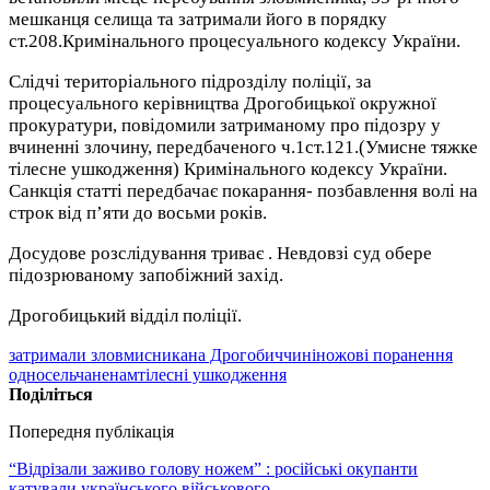
мешканця селища та затримали його в порядку
ст.208.Кримінального процесуального кодексу України.
Слідчі територіального підрозділу поліції, за
процесуального керівництва Дрогобицької окружної
прокуратури, повідомили затриманому про підозру у
вчиненні злочину, передбаченого ч.1ст.121.(Умисне тяжке
тілесне ушкодження) Кримінального кодексу України.
Санкція статті передбачає покарання- позбавлення волі на
строк від п’яти до восьми років.
Досудове розслідування триває . Невдовзі суд обере
підозрюваному запобіжний захід.
Дрогобицький відділ поліції.
затримали зловмисника
на Дрогобиччині
ножові поранення
односельчаненам
тілесні ушкодження
Поділіться
Попередня публікація
“Відрізали заживо голову ножем” : російські окупанти
катували українського військового