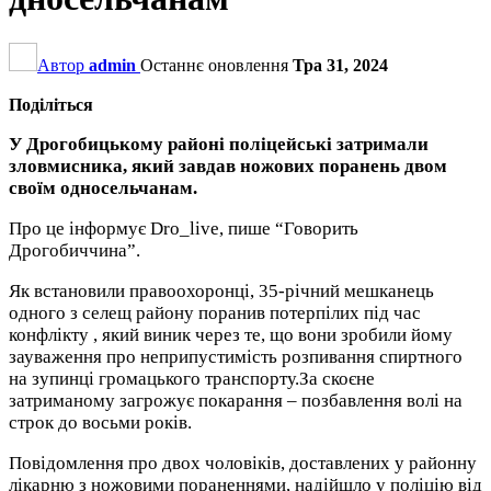
Автор
admin
Останнє оновлення
Тра 31, 2024
Поділіться
У Дрогобицькому районі поліцейські затримали
зловмисника, який завдав ножових поранень двом
своїм односельчанам.
Про це інформує Dro_live, пише “Говорить
Дрогобиччина”.
Як встановили правоохоронці, 35-річний мешканець
одного з селещ району поранив потерпілих під час
конфлікту , який виник через те, що вони зробили йому
зауваження про неприпустимість розпивання спиртного
на зупинці громацького транспорту.За скоєне
затриманому загрожує покарання – позбавлення волі на
строк до восьми років.
Повідомлення про двох чоловіків, доставлених у районну
лікарню з ножовими пораненнями, надійшло у поліцію від