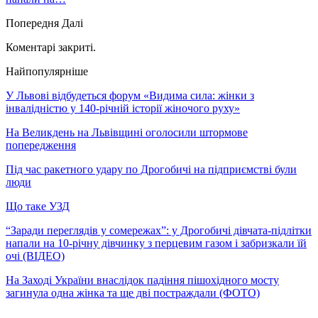
Попередня
Далі
Коментарі закриті.
Найпопулярніше
У Львові відбудеться форум «Видима сила: жінки з
інвалідністю у 140-річній історії жіночого руху»
На Великдень на Львівщині оголосили штормове
попередження
Під час ракетного удару по Дрогобичі на підприємстві були
люди
Що таке УЗД
“Заради переглядів у сомережах”: у Дрогобичі дівчата-підлітки
напали на 10-річну дівчинку з перцевим газом і забризкали їй
очі (ВІДЕО)
На Заході України внаслідок падіння пішохідного мосту
загинула одна жінка та ще дві постраждали (ФОТО)