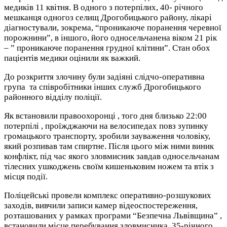
медиків 11 квітня. В одного з потерпілих, 40- річного
мешканця одногоз селищ Дрогобицького району, лікарі
діагностували, зокрема, “проникаюче поранення черевної
порожнини”, в іншого, його односельчанена віком 21 рік
– ” проникаюче поранення грудної клітини”. Стан обох
пацієнтів медики оцінили як важкий.
До розкриття злочину були задіяні слідчо-оперативна
група та співробітники інших служб Дрогобицького
районного відділу поліції.
Як встановили правоохоронці , того дня близько 22:00
потерпілі , проїжджаючи на велосипедах повз зупинку
громацького транспорту, зробили зауваження чоловіку,
який розпивав там спиртне. Після цього між ними виник
конфлікт, під час якого зловмисник завдав односельчанам
тілесних ушкоджень своїм кишеньковим ножем та втік з
місця події.
Поліцейські провели комплекс оперативно-розшукових
заходів, вивчили записи камер відеоспостереження,
розташованих у рамках програми “Безпечна Львівщина” ,
встановили місце перебування зловмисника, 35-річного