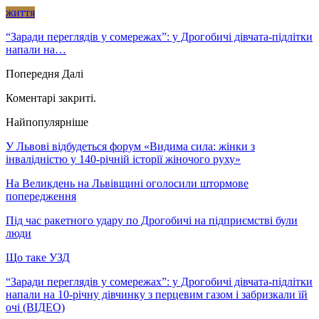
життя
“Заради переглядів у сомережах”: у Дрогобичі дівчата-підлітки
напали на…
Попередня
Далі
Коментарі закриті.
Найпопулярніше
У Львові відбудеться форум «Видима сила: жінки з
інвалідністю у 140-річній історії жіночого руху»
На Великдень на Львівщині оголосили штормове
попередження
Під час ракетного удару по Дрогобичі на підприємстві були
люди
Що таке УЗД
“Заради переглядів у сомережах”: у Дрогобичі дівчата-підлітки
напали на 10-річну дівчинку з перцевим газом і забризкали їй
очі (ВІДЕО)