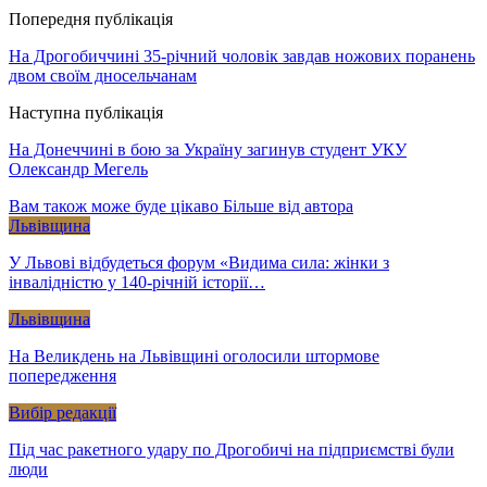
Попередня публікація
На Дрогобиччині 35-річний чоловік завдав ножових поранень
двом своїм дносельчанам
Наступна публікація
На Донеччині в бою за Україну загинув студент УКУ
Олександр Мегель
Вам також може буде цікаво
Більше від автора
Львівщина
У Львові відбудеться форум «Видима сила: жінки з
інвалідністю у 140-річній історії…
Львівщина
На Великдень на Львівщині оголосили штормове
попередження
Вибір редакції
Під час ракетного удару по Дрогобичі на підприємстві були
люди