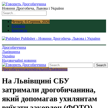
Новини Дрогобича, Львова і України
Четвер, 6 Серпня, 2026
Головна
Контакти
Publisher - Новини Дрогобича, Львова і України
Дрогобиччина
Львівщина
Україна
Надзвичайні новини
Дрогобиччина
кримінальний
Львівщина
На Львівщині СБУ
затримали дрогобичанина,
який допомагав ухилянтам
виїхати закордон (ФОТО)