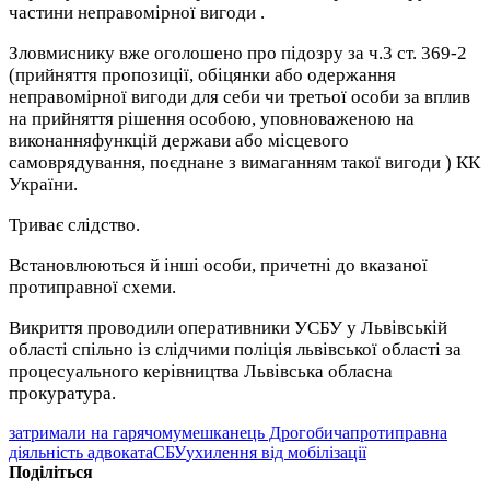
частини неправомірної вигоди .
Зловмиснику вже оголошено про підозру за ч.3 ст. 369-2
(прийняття пропозиції, обіцянки або одержання
неправомірної вигоди для себи чи третьої особи за вплив
на прийняття рішення особою, уповноваженою на
виконанняфункцій держави або місцевого
самоврядування, поєднане з вимаганням такої вигоди ) КК
України.
Триває слідство.
Встановлюються й інші особи, причетні до вказаної
протиправної схеми.
Викриття проводили оперативники УСБУ у Львівській
області спільно із слідчими поліція львівської області за
процесуального керівництва Львівська обласна
прокуратура.
затримали на гарячому
мешканець Дрогобича
протиправна
діяльність адвоката
СБУ
ухилення від мобілізації
Поділіться