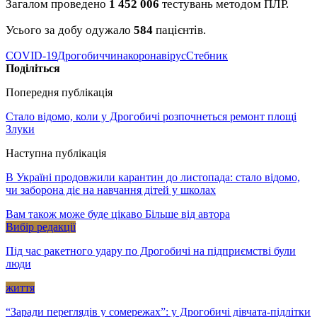
Загалом проведено
1 452 006
тестувань методом ПЛР.
Усього за добу одужало
584
пацієнтів.
COVID-19
Дрогобиччина
коронавірус
Стебник
Поділіться
Попередня публікація
Стало відомо, коли у Дрогобичі розпочнеться ремонт площі
Злуки
Наступна публікація
В Україні продовжили карантин до листопада: стало відомо,
чи заборона діє на навчання дітей у школах
Вам також може буде цікаво
Більше від автора
Вибір редакції
Під час ракетного удару по Дрогобичі на підприємстві були
люди
життя
“Заради переглядів у сомережах”: у Дрогобичі дівчата-підлітки