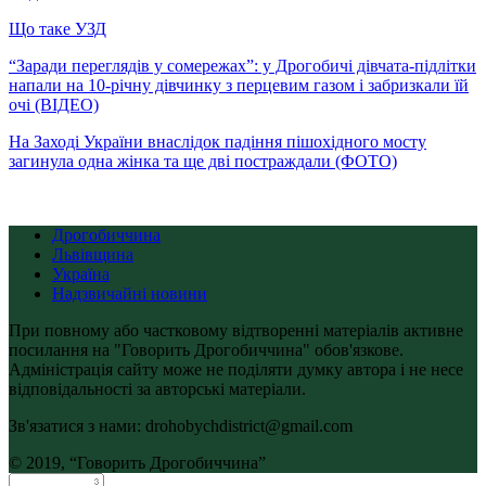
Що таке УЗД
“Заради переглядів у сомережах”: у Дрогобичі дівчата-підлітки
напали на 10-річну дівчинку з перцевим газом і забризкали їй
очі (ВІДЕО)
На Заході України внаслідок падіння пішохідного мосту
загинула одна жінка та ще дві постраждали (ФОТО)
Дрогобиччина
Львівщина
Україна
Надзвичайні новини
При повному або частковому відтворенні матеріалів активне
посилання на "Говорить Дрогобиччина" обов'язкове.
Адміністрація сайту може не поділяти думку автора і не несе
відповідальності за авторські матеріали.
Зв'язатися з нами: drohobychdistrict@gmail.com
© 2019, “Говорить Дрогобиччина”