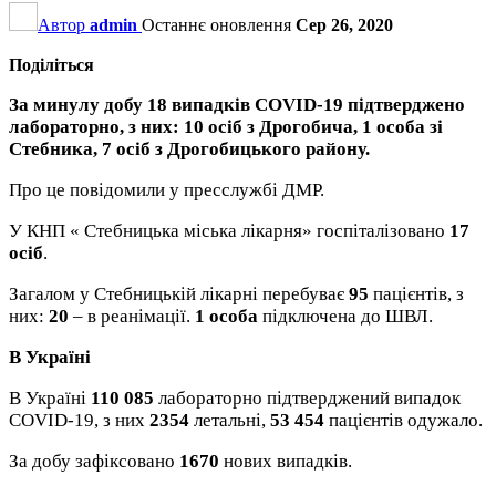
Автор
admin
Останнє оновлення
Сер 26, 2020
Поділіться
За минулу добу 18 випадків COVID-19 підтверджено
лабораторно, з них: 10 осіб з Дрогобича, 1 особа зі
Стебника, 7 осіб з Дрогобицького району.
Про це повідомили у пресслужбі ДМР.
У КНП « Стебницька міська лікарня» госпіталізовано
17
осіб
.
Загалом у Стебницькій лікарні перебуває
95
пацієнтів, з
них:
20
– в реанімації.
1 особа
підключена до ШВЛ.
В Україні
В Україні
110 085
лабораторно підтверджений випадок
COVID-19, з них
2354
летальні,
53 454
пацієнтів одужало.
За добу зафіксовано
1670
нових випадків.