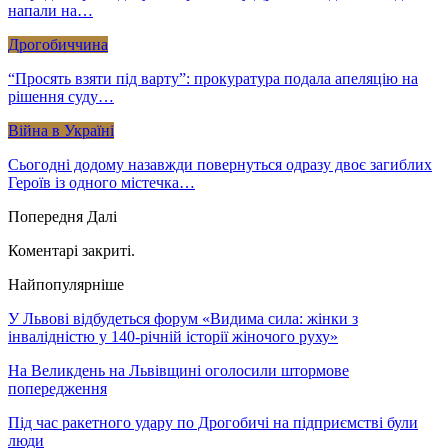
напали на…
Дрогобиччина
“Просять взяти під варту”: прокуратура подала апеляцію на
рішення суду…
Війна в Україні
Сьогодні додому назавжди повернуться одразу двоє загиблих
Героїв із одного містечка…
Попередня
Далі
Коментарі закриті.
Найпопулярніше
У Львові відбудеться форум «Видима сила: жінки з
інвалідністю у 140-річній історії жіночого руху»
На Великдень на Львівщині оголосили штормове
попередження
Під час ракетного удару по Дрогобичі на підприємстві були
люди