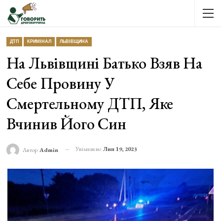
ДТП
КРИМІНАЛ
ЛЬВІВЩИНА
На Львівщині Батько Взяв На
Себе Провину У
Смертельному ДТП, Яке
Вчинив Його Син
Увімкнено
Лип 19, 2023
Автор
Admin