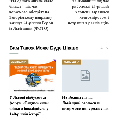
“На одного ангела стало
На Львівщині під час
більше”: під час
риболовлі 23-річний
ворожого обстрілу на
хлопець заразився
Запорізькому напрямку
лептоспірозом і
загинув 21-річний Герой
потрапив в реанімацію
із Львівщини (ФОТО)
Вам Також Може Буде Цікаво
All
ЛЬВІВЩИНА
ЛЬВІВЩИНА
У Львові відбудеться
На Великдень на
форум «Видима сила:
Львівщині оголосили
жінки з інвалідністю у
штормове попередження
140-річній історії…