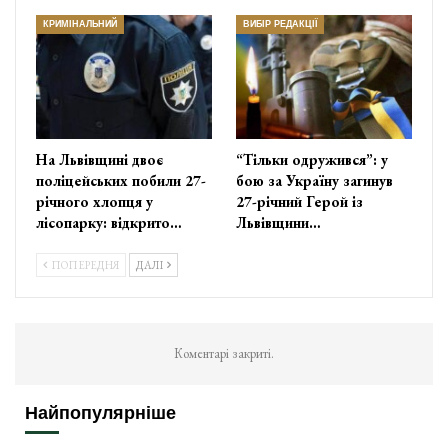
КРИМІНАЛЬНИЙ
ВИБІР РЕДАКЦІЇ
На Львівщині двоє
“Тільки одружився”: у
поліцейських побили 27-
бою за Україну загинув
річного хлопця у
27-річний Герой із
лісопарку: відкрито…
Львівщини…
ПОПЕРЕДНЯ
ДАЛІ
Коментарі закриті.
Найпопулярніше