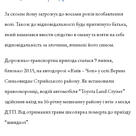
За скоєне йому загрожує до восьми років позбавлення
волі. Також до відповідальності буде притягнуто батька,
який намагався ввести слідство в оману та взяти на себе
відповідальність за злочини, вчинені його сином.
Дорожньо-транспортна пригода сталася 9 липня,
близько 20.15, на автодорозі «Київ – Чоп» у селі Верхнє
Синьовидне Стрийського району. Як встановили
правоохоронці, водій автомобіля “Toyota Land Cryiser”
здійснив наїзд на 16-річну мешканку району і втік з місця
ДТП. Від отриманих травм школярка померла до приїзду
“швидкої”.