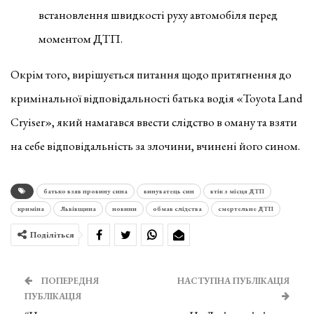
встановлення швидкості руху автомобіля перед
моментом ДТП.
Окрім того, вирішується питання щодо притягнення до
кримінальної відповідальності батька водія «Toyota Land
Cryiser», який намагався ввести слідство в оману та взяти
на себе відповідальність за злочини, вчинені його сином.
батько взяв провину сина
винуватець син
втік з місця ДТП
криміна
Львівщина
новини
обмав слідства
смертельне ДТП
Поділіться
ПОПЕРЕДНЯ
НАСТУПНА ПУБЛІКАЦІЯ
ПУБЛІКАЦІЯ