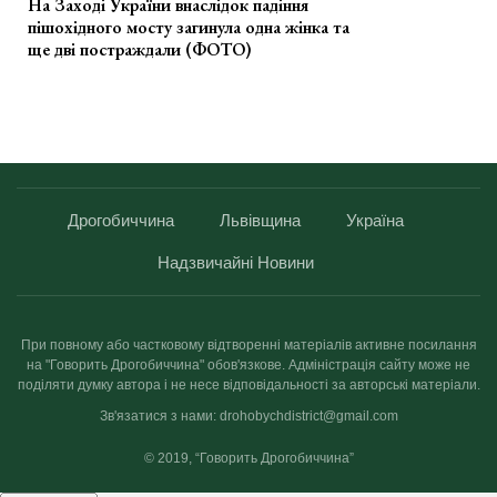
На Заході України внаслідок падіння
пішохідного мосту загинула одна жінка та
ще дві постраждали (ФОТО)
Дрогобиччина
Львівщина
Україна
Надзвичайні Новини
При повному або частковому відтворенні матеріалів активне посилання
на "Говорить Дрогобиччина" обов'язкове. Адміністрація сайту може не
поділяти думку автора і не несе відповідальності за авторські матеріали.
Зв'язатися з нами: drohobychdistrict@gmail.com
© 2019, “Говорить Дрогобиччина”