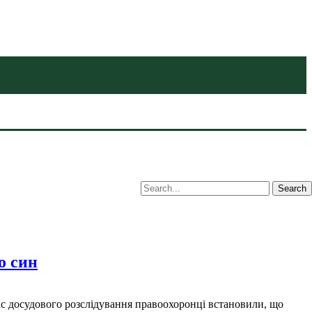
о син
час досудового розслідування правоохоронці встановили, що