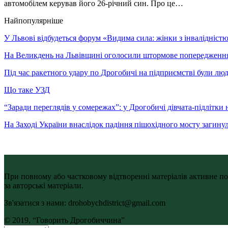
автомобілем керував його 26-річний син. Про це…
Найпопулярніше
У Львові відбудеться форум «Видима сила: жінки з інвалідністю 
На Великдень на Львівщині оголосили штормове попередженн
Під час ракетного удару по Дрогобичі на підприємстві були лю
Що таке УЗД
“Заради переглядів у сомережах”: у Дрогобичі дівчата-підлітки 
На Заході України внаслідок падіння пішохідного мосту загину
При повному або частковому відтворенні матеріалів активне по
за авторські матеріали.
Зв'язатися з нами: drohobychdistrict@gmail.com
© 2019, “Говорить Дрогобиччина”