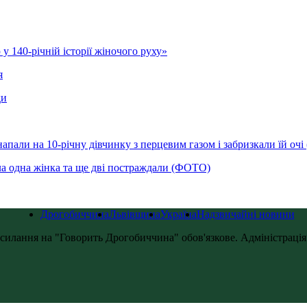
у 140-річній історії жіночого руху»
я
ди
напали на 10-річну дівчинку з перцевим газом і забризкали їй оч
ла одна жінка та ще дві постраждали (ФОТО)
Дрогобиччина
Львівщина
Україна
Надзвичайні новини
силання на "Говорить Дрогобиччина" обов'язкове. Адміністрація с