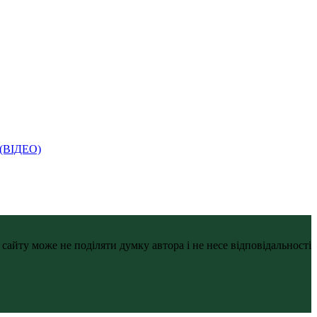
і (ВІДЕО)
айту може не поділяти думку автора і не несе відповідальності