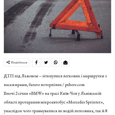
Поділіться
ДТП під Львовом – зіткнулися легковик і маршрутки з
пасажирами, багато потерпілих / pxhere.com
Вночі 2 січня «BMW» на трасі Київ-Чоп у Львівській
області протаранив мікроавтобус «Mercedes Sprinter»,
унаслідок чого травмувалися як водій легковика, так й 8