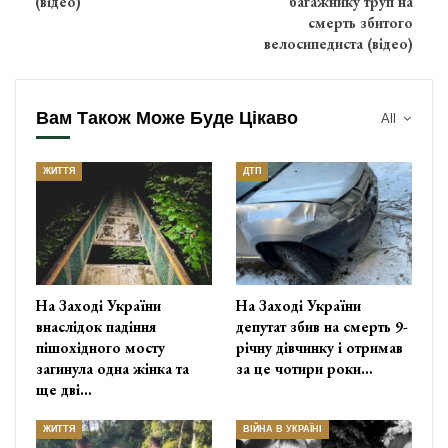
(відео)
багажнику труп на
смерть збитого
велосипедиста (відео)
Вам Також Може Буде Цікаво
All
ЖИТТЯ
ДТП
На Заході України
На Заході України
внаслідок падіння
депутат збив на смерть 9-
пішохідного мосту
річну дівчинку і отримав
загинула одна жінка та
за це чотири роки…
ще дві…
ЖИТТЯ
ВІЙНА В УКРАЇНІ