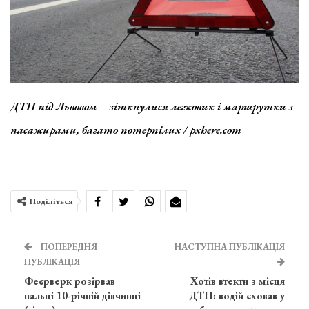
ДТП під Львовом – зіткнулися легковик і маршрутки з
пасажирами, багато потерпілих / pxhere.com
Поділіться
ПОПЕРЕДНЯ
НАСТУПНА ПУБЛІКАЦІЯ
ПУБЛІКАЦІЯ
Феєрверк розірвав
Хотів втекти з місця
пальці 10-річній дівчинці
ДТП: водій сховав у