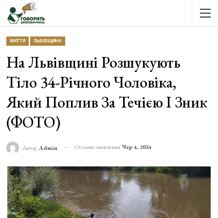
ЖИТТЯ
ЛЬВІВЩИНА
На Львівщині Розшукують
Тіло 34-Річного Чоловіка,
Який Поплив За Течією І Зник
(ФОТО)
Останнє оновлення
Чер 4, 2024
Автор
Admin