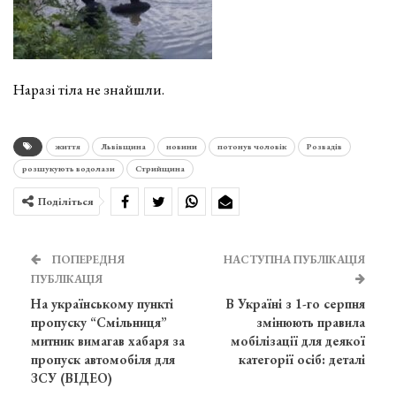
Наразі тіла не знайшли.
життя
Львівщина
новини
потонув чоловік
Розвадів
розшукують водолази
Стрийщина
Поділіться
ПОПЕРЕДНЯ
НАСТУПНА ПУБЛІКАЦІЯ
ПУБЛІКАЦІЯ
На українському пункті
В Україні з 1-го серпня
пропуску “Смільниця”
змінюють правила
митник вимагав хабаря за
мобілізації для деякої
пропуск автомобіля для
категорії осіб: деталі
ЗСУ (ВІДЕО)