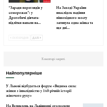
“Заради переглядів у
На Заході України
сомережах”: у
внаслідок падіння
Дрогобичі дівчата-
пішохідного мосту
підлітки напали на…
загинула одна жінка та
ще дві…
ПОПЕРЕДНЯ
ДАЛІ
Коментарі закриті.
Найпопулярніше
У Львові відбудеться форум «Видима сила:
жінки з інвалідністю у 140-річній історії
жіночого руху»
На Великдень на Львівщині оголосили