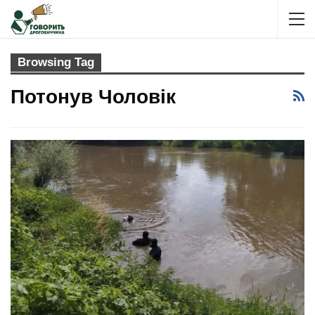
Browsing Tag
Потонув Чоловік