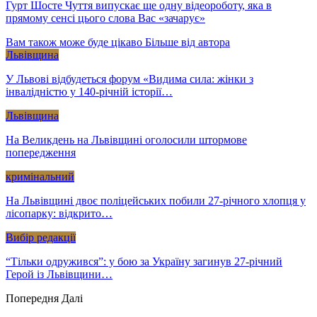
Гурт Шосте Чуття випускає ще одну відеороботу, яка в
прямому сенсі цього слова Вас «зачарує»
Вам також може буде цікаво
Більше від автора
Львівщина
У Львові відбудеться форум «Видима сила: жінки з
інвалідністю у 140-річній історії…
Львівщина
На Великдень на Львівщині оголосили штормове
попередження
кримінальний
На Львівщині двоє поліцейських побили 27-річного хлопця у
лісопарку: відкрито…
Вибір редакції
“Тільки одружився”: у бою за Україну загинув 27-річний
Герой із Львівщини…
Попередня
Далі