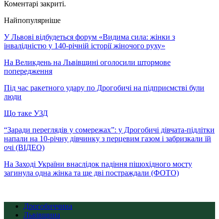
Коментарі закриті.
Найпопулярніше
У Львові відбудеться форум «Видима сила: жінки з
інвалідністю у 140-річній історії жіночого руху»
На Великдень на Львівщині оголосили штормове
попередження
Під час ракетного удару по Дрогобичі на підприємстві були
люди
Що таке УЗД
“Заради переглядів у сомережах”: у Дрогобичі дівчата-підлітки
напали на 10-річну дівчинку з перцевим газом і забризкали їй
очі (ВІДЕО)
На Заході України внаслідок падіння пішохідного мосту
загинула одна жінка та ще дві постраждали (ФОТО)
Дрогобиччина
Львівщина