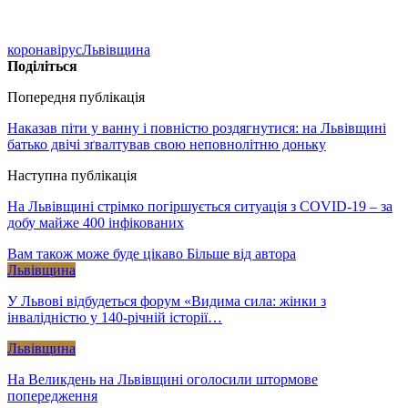
коронавірус
Львівщина
Поділіться
Попередня публікація
Наказав піти у ванну і повністю роздягнутися: на Львівщині
батько двічі зґвалтував свою неповнолітню доньку
Наступна публікація
На Львівщині стрімко погіршується ситуація з COVID-19 – за
добу майже 400 інфікованих
Вам також може буде цікаво
Більше від автора
Львівщина
У Львові відбудеться форум «Видима сила: жінки з
інвалідністю у 140-річній історії…
Львівщина
На Великдень на Львівщині оголосили штормове
попередження