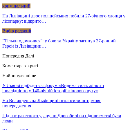
кримінальний
На Львівщині двоє поліцейських побили 27-річного хлопця у
лісопарку: відкрито…
Вибір редакції
“Тільки одружився”: у бою за Україну загинув 27-річний
Герой із Львівщини…
Попередня
Далі
Коментарі закриті.
Найпопулярніше
У Львові відбудеться форум «Видима сила: жінки з
інвалідністю у 140-річній історії жіночого руху»
На Великдень на Львівщині оголосили штормове
попередження
Під час ракетного удару по Дрогобичі на підприємстві були
люди