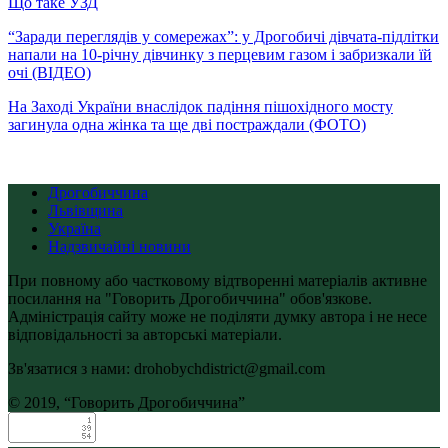
Що таке УЗД
“Заради переглядів у сомережах”: у Дрогобичі дівчата-підлітки
напали на 10-річну дівчинку з перцевим газом і забризкали їй
очі (ВІДЕО)
На Заході України внаслідок падіння пішохідного мосту
загинула одна жінка та ще дві постраждали (ФОТО)
Дрогобиччина
Львівщина
Україна
Надзвичайні новини
При повному або частковому відтворенні матеріалів активне
посилання на "Говорить Дрогобиччина" обов'язкове.
Адміністрація сайту може не поділяти думку автора і не несе
відповідальності за авторські матеріали.
Зв'язатися з нами: drohobychdistrict@gmail.com
© 2019, “Говорить Дрогобиччина”