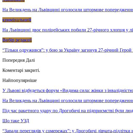
На Великдень на Львівщині оголосили штормове попередженн
кримінальний
На Львівщині двоє поліцейських побили 27-річного хлопця у л
Вибір редакції
“Тільки одружився”: у бою за Україну загинув 27-річний Геро
Попередня
Далі
Коментарі закриті.
Найпопулярніше
У Львові відбудеться форум «Видима сила: жінки з інвалідністю 
На Великдень на Львівщині оголосили штормове попередженн
Під час ракетного удару по Дрогобичі на підприємстві були лю
Що таке УЗД
“Заради переглядів у сомережах”: у Дрогобичі дівчата-підлітки 