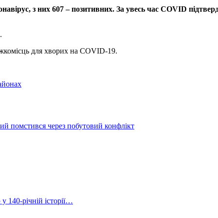
онавірус, з них 607 – позитивних. За увесь час COVID підтвер
.
жкомісць для хворих на COVID-19.
айонах
имий помстився через побутовий конфлікт
 у 140-річній історії…