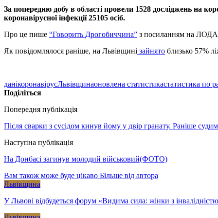
За попередню добу в області провели 1528 досліджень на кор
коронавірусної інфекції 25105 осіб.
Про це пише
“Говорить Дрогобиччина”
з посиланням на ЛОДА
Як повідомлялося раніше, на Львівщині
зайнято
близько 57% лі
дані
коронавірус
Львівщина
оновлена статистика
статистика по р
Поділіться
Попередня публікація
Після сварки з сусідом кинув йому у двір гранату. Раніше суд
Наступна публікація
На Донбасі загинув молодий військовий(ФОТО)
Вам також може буде цікаво
Більше від автора
Львівщина
У Львові відбудеться форум «Видима сила: жінки з інвалідністю
Львівщина