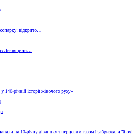
я
ісопарку: відкрито…
й із Львівщини…
у 140-річній історії жіночого руху»
я
ди
напали на 10-річну дівчинку з перцевим газом і забризкали їй оч