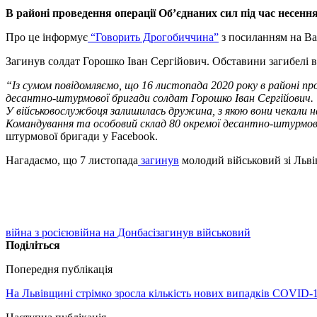
В районі проведення операції Об’єднаних сил під час несен
Про це інформує
“Говорить Дрогобиччина”
з посиланням на Ва
Загинув солдат Горошко Іван Сергійович. Обставини загибелі ві
“Із сумом повідомляємо, що 16 листопада 2020 року в районі пр
десантно-штурмової бригади солдат Горошко Іван Сергійович. 
У військовослужбоця залишилась дружина, з якою вони чекали н
Командування та особовий склад 80 окремої десантно-штурмово
штурмової бригади у Facebook.
Нагадаємо, що 7 листопада
загинув
молодий військовий зі Льв
війна з росією
війна на Донбасі
загинув військовий
Поділіться
Попередня публікація
На Львівщині стрімко зросла кількість нових випадків COVID-19