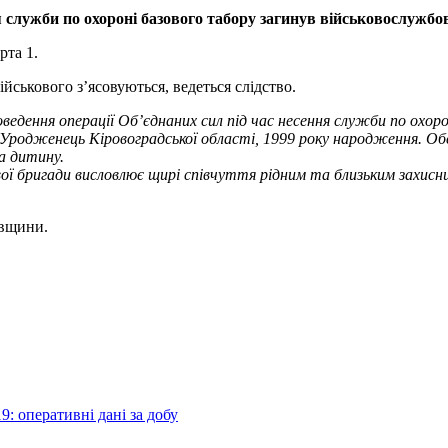
ня служби по охороні базового табору загинув військовослужбо
рта 1.
йськового з’ясовуються, ведеться слідство.
оведення операції Об’єднаних сил під час несення служби по охор
Уродженець Кіровоградської області, 1999 року народження. Обс
а дитину.
ї бригади висловлює щирі співчуття рідним та близьким захисн
івщини.
: оперативні дані за добу