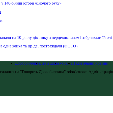
у 140-річній історії жіночого руху»
я
ди
напали на 10-річну дівчинку з перцевим газом і забризкали їй оч
ла одна жінка та ще дві постраждали (ФОТО)
Дрогобиччина
Львівщина
Україна
Надзвичайні новини
силання на "Говорить Дрогобиччина" обов'язкове. Адміністрація с