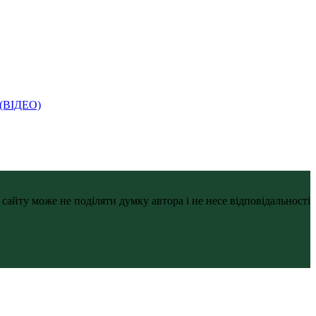
і (ВІДЕО)
айту може не поділяти думку автора і не несе відповідальності