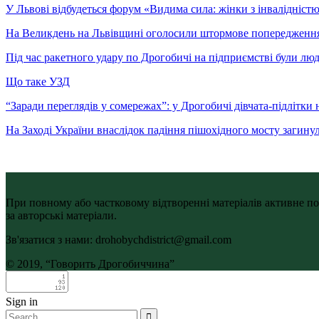
У Львові відбудеться форум «Видима сила: жінки з інвалідністю 
На Великдень на Львівщині оголосили штормове попередженн
Під час ракетного удару по Дрогобичі на підприємстві були лю
Що таке УЗД
“Заради переглядів у сомережах”: у Дрогобичі дівчата-підлітки 
На Заході України внаслідок падіння пішохідного мосту загину
При повному або частковому відтворенні матеріалів активне по
за авторські матеріали.
Зв'язатися з нами: drohobychdistrict@gmail.com
© 2019, “Говорить Дрогобиччина”
Sign in