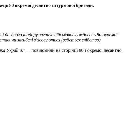
вець 80 окремої десантно-штурмової бригади.
оні базового табору загинув військовослужбовець 80 окремої
тавини загибелі з’ясовуються (ведеться слідство).
ика України.”
– повідомили на сторінці 80-ї окремої десантно-