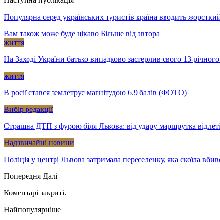
Наступна публікація
Популярна серед українських туристів країна вводить жорстки
Вам також може буде цікаво
Більше від автора
життя
На Заході України батько випадково застерлив свого 13-річного
життя
В росії стався землетрус магнітудою 6.9 балів (ФОТО)
Вибір редакції
Страшна ДТП з фурою біля Львова: від удару маршрутка відлет
Надзвичайні новини
Поліція у центрі Львова затримала переселенку, яка скоїла вбив
Попередня
Далі
Коментарі закриті.
Найпопулярніше