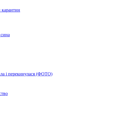
й карантин
 сина
іла і перекинулася (ФОТО)
ство